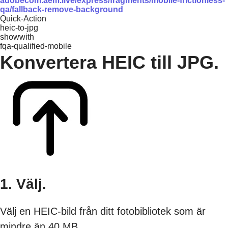
adobecom.aem.live/express/fragments/mobile-frictionless-
qa/fallback-remove-background
Quick-Action
heic-to-jpg
showwith
fqa-qualified-mobile
Konvertera HEIC till JPG.
1. Välj.
Välj en HEIC-bild från ditt fotobibliotek som är
mindre än 40 MB.