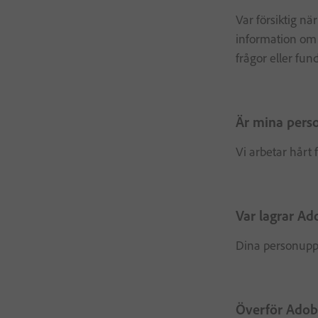
Var försiktig nä
information om 
frågor eller fun
Är mina perso
Vi arbetar hårt 
Var lagrar A
Dina personuppgi
Överför Adob