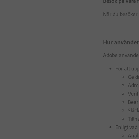
Besök på våra f
När du besöker e
Hur använder 
Adobe använder 
För att upp
Ge di
Admin
Verif
Bear
Skic
Tillh
Enligt vad
Anal