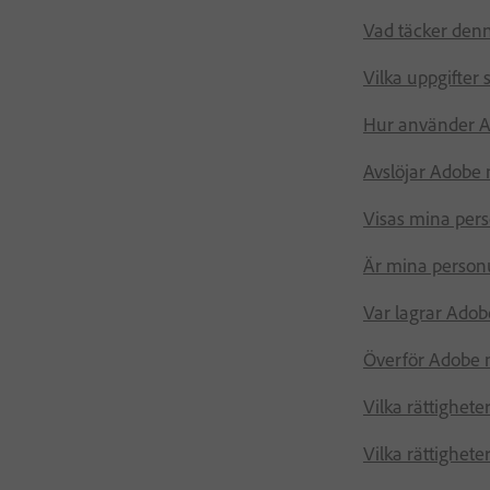
Vad täcker denn
Vilka uppgifter
Hur använder Ad
Avslöjar Adobe 
Visas mina pers
Är mina personu
Var lagrar Adob
Överför Adobe 
Vilka rättighet
Vilka rättighete