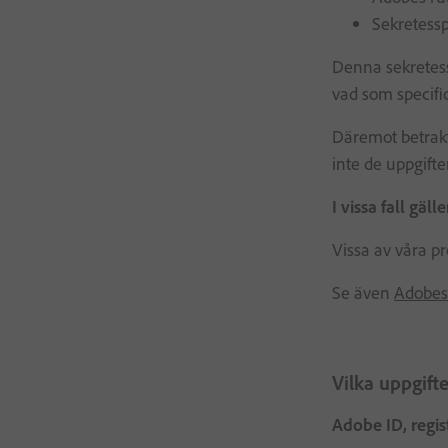
Sekretessp
Denna sekretessp
vad som specific
Däremot betrakt
inte de uppgift
I vissa fall gä
Vissa av våra pr
Se även
Adobes
Vilka uppgift
Adobe ID, regi