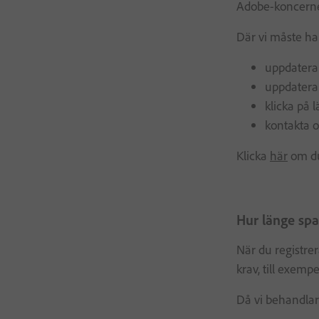
Adobe-koncernen
Där vi måste ha 
uppdatera 
uppdatera 
klicka på
kontakta o
Klicka
här
om du
Hur länge sp
När du registrer
krav, till exemp
Då vi behandlar 