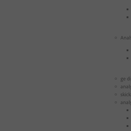
Anal
ge di
anal
skic
anal