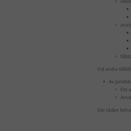
åtko
anal
tillå
Vid andra tillfä
Av juridisk
För 
Använ
Där sådan behand