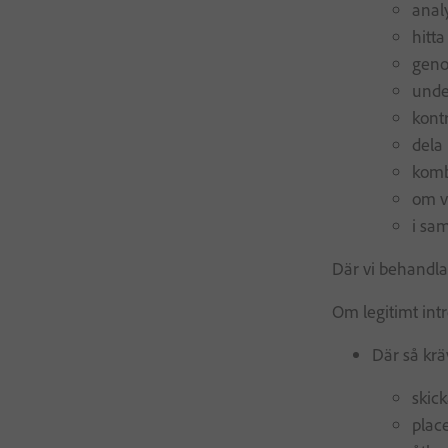
anal
hitt
geno
unde
kont
dela
komb
om v
i sa
Där vi behandlar
Om legitimt intr
Där så kr
skic
plac