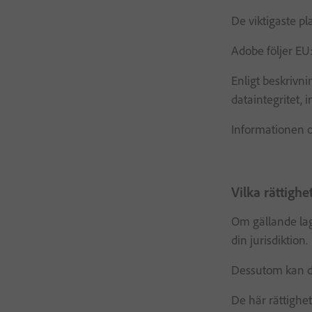
De viktigaste pl
Adobe följer EU
Enligt beskrivn
dataintegritet,
Informationen o
Vilka rättigh
Om gällande lag 
din jurisdiktion.
Dessutom kan du
De här rättighe