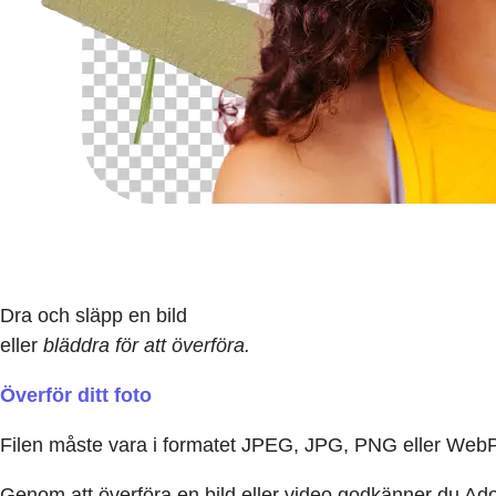
Dra och släpp en bild
eller
bläddra för att överföra.
Överför ditt foto
Filen måste vara i formatet JPEG, JPG, PNG eller Web
Genom att överföra en bild eller video godkänner du A