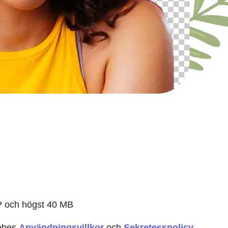
P och högst 40 MB
dobes
Användningsvillkor
och
Sekretesspolicy