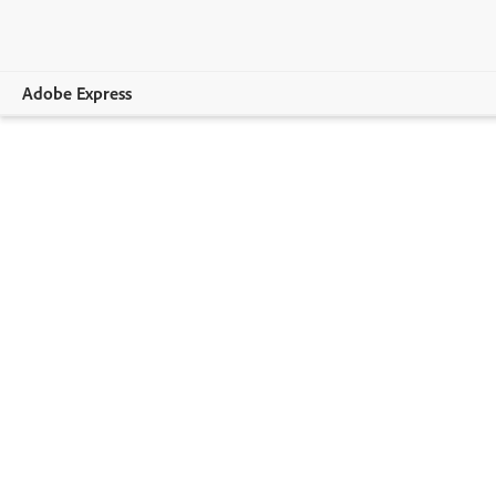
Adobe Express
Overview
Skapa
Redigera
Företag
Utbildning
Prenumerationsplaner