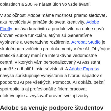
oblastiach a 200 % nárast úloh vo vzdelávaní.
V spoločnosti Adobe máme možnosť priamo sledovať,
akú revolúciu AI prináša do sveta kreativity.
Adobe
Firefly
posúva kreativitu a produktivitu na úplne novú
úroveň vďaka funkciám, akými sú Generatívne
vyplnenie a Generatívne rozšírenie.
Acrobat Studio
je
skutočnou revolúciou pre dokumenty v ére AI. Obyčajné
statické súbory mení na interaktívne vedomostné
centrá, v ktorých vám personalizovaný AI Assistant
pomôže odhaliť hlbšie súvislosti. A
Adobe Express
navyše sprístupňuje vymýšľanie a tvorbu nápadov s
podporou AI pre všetkých. Pomocou AI dokážu bežní
spotrebitelia aj profesionáli z firiem pracovať
efektívnejšie a zvyšovať úroveň svojej tvorby.
Adobe sa venuje podpore študentov