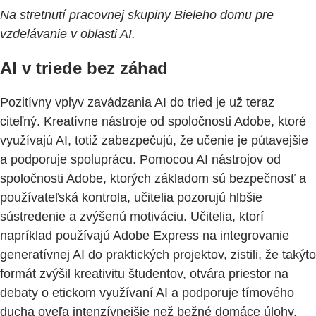
Na stretnutí pracovnej skupiny Bieleho domu pre
vzdelávanie v oblasti AI.
AI v triede bez záhad
Pozitívny vplyv zavádzania AI do tried je už teraz
citeľný. Kreatívne nástroje od spoločnosti Adobe, ktoré
využívajú AI, totiž zabezpečujú, že učenie je pútavejšie
a podporuje spoluprácu. Pomocou AI nástrojov od
spoločnosti Adobe, ktorých základom sú bezpečnosť a
používateľská kontrola, učitelia pozorujú hlbšie
sústredenie a zvýšenú motiváciu. Učitelia, ktorí
napríklad používajú Adobe Express na integrovanie
generatívnej AI do praktických projektov, zistili, že takýto
formát zvýšil kreativitu študentov, otvára priestor na
debaty o etickom využívaní AI a podporuje tímového
ducha oveľa intenzívnejšie než bežné domáce úlohy.