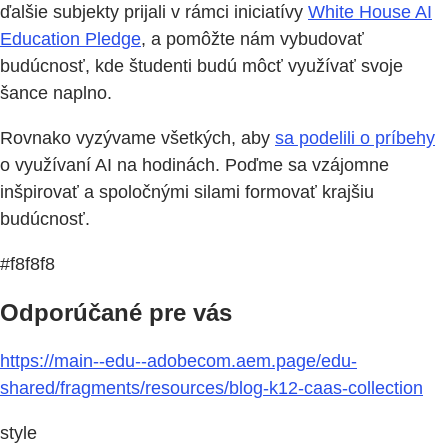
ďalšie subjekty prijali v rámci iniciatívy
White House AI
Education Pledge
, a pomôžte nám vybudovať
budúcnosť, kde študenti budú môcť využívať svoje
šance naplno.
Rovnako vyzývame všetkých, aby
sa podelili o príbehy
o využívaní AI na hodinách. Poďme sa vzájomne
inšpirovať a spoločnými silami formovať krajšiu
budúcnosť.
#f8f8f8
Odporúčané pre vás
https://main--edu--adobecom.aem.page/edu-
shared/fragments/resources/blog-k12-caas-collection
style