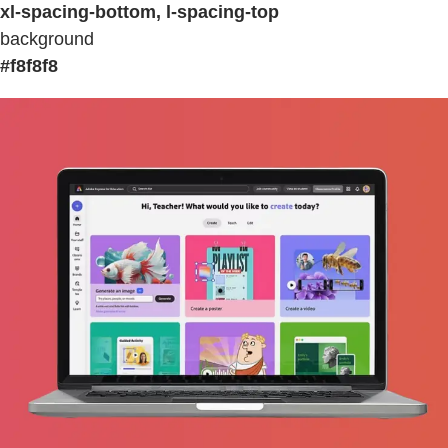
xl-spacing-bottom, l-spacing-top
background
#f8f8f8