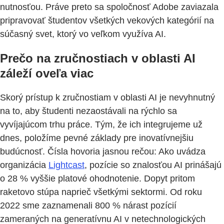
nutnosťou. Práve preto sa spoločnosť Adobe zaviazala
pripravovať študentov všetkých vekových kategórií na
súčasný svet, ktorý vo veľkom využíva AI.
Prečo na zručnostiach v oblasti AI
záleží oveľa viac
Skorý prístup k zručnostiam v oblasti AI je nevyhnutný
na to, aby študenti nezaostávali na rýchlo sa
vyvíjajúcom trhu práce. Tým, že ich integrujeme už
dnes, položíme pevné základy pre inovatívnejšiu
budúcnosť. Čísla hovoria jasnou rečou: Ako uvádza
organizácia
Lightcast
, pozície so znalosťou AI prinášajú
o 28 % vyššie platové ohodnotenie. Dopyt pritom
raketovo stúpa naprieč všetkými sektormi. Od roku
2022 sme zaznamenali 800 % nárast pozícií
zameraných na generatívnu AI v netechnologických