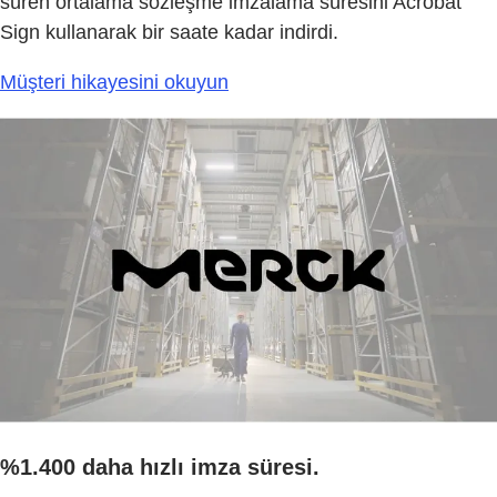
süren ortalama sözleşme imzalama süresini Acrobat
Sign kullanarak bir saate kadar indirdi.
Müşteri hikayesini okuyun
%1.400 daha hızlı imza süresi.