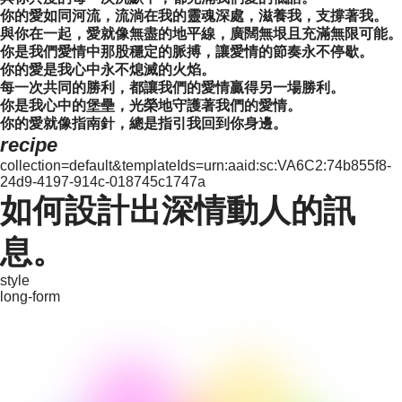
你的愛如同河流，流淌在我的靈魂深處，滋養我，支撐著我。
與你在一起，愛就像無盡的地平線，廣闊無垠且充滿無限可能。
你是我們愛情中那股穩定的脈搏，讓愛情的節奏永不停歇。
你的愛是我心中永不熄滅的火焰。
每一次共同的勝利，都讓我們的愛情贏得另一場勝利。
你是我心中的堡壘，光榮地守護著我們的愛情。
你的愛就像指南針，總是指引我回到你身邊。
recipe
collection=default&templateIds=urn:aaid:sc:VA6C2:74b855f8-
24d9-4197-914c-018745c1747a
如何設計出深情動人的訊
息。
style
long-form