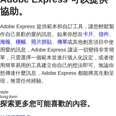
協助。
Adobe Express 提供範本和自訂工具，讓您輕鬆製
作自己喜歡的愛的訊息。如果你想在
卡片
、
信件
、
海報
、
橫幅
、
照片拼貼
、
傳單
或其他創意項目中使
用愛的訊息，Adobe Express 讓這一切變得非常簡
單，只需選擇一個範本並進行個人化設定，或者使
用簡單易用的工具建立你自己的想法即可。無論你
想傳達什麼訊息，Adobe Express 都能將其生動呈
現，無需任何經驗。
style
long-form
探索更多您可能喜歡的內容。