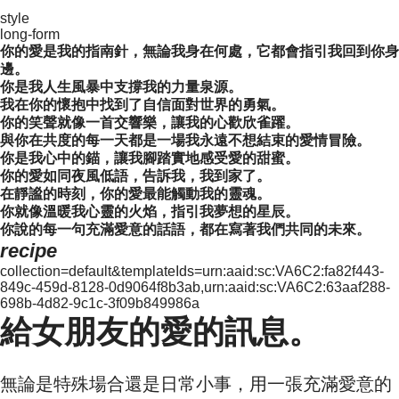
style
long-form
你的愛是我的指南針，無論我身在何處，它都會指引我回到你身
邊。
你是我人生風暴中支撐我的力量泉源。
我在你的懷抱中找到了自信面對世界的勇氣。
你的笑聲就像一首交響樂，讓我的心歡欣雀躍。
與你在共度的每一天都是一場我永遠不想結束的愛情冒險。
你是我心中的錨，讓我腳踏實地感受愛的甜蜜。
你的愛如同夜風低語，告訴我，我到家了。
在靜謐的時刻，你的愛最能觸動我的靈魂。
你就像溫暖我心靈的火焰，指引我夢想的星辰。
你說的每一句充滿愛意的話語，都在寫著我們共同的未來。
recipe
collection=default&templateIds=urn:aaid:sc:VA6C2:fa82f443-
849c-459d-8128-0d9064f8b3ab,urn:aaid:sc:VA6C2:63aaf288-
698b-4d82-9c1c-3f09b849986a
給女朋友的愛的訊息。
無論是特殊場合還是日常小事，用一張充滿愛意的