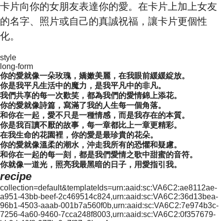
卡片向你的女朋友表達你的愛。在卡片上加上女友
的名字、照片或自己的真誠祝福，讓卡片更個性
化。
style
long-form
你的愛就像一朵玫瑰，嬌嫩美麗，在我眼前緩緩綻放。
你是我平凡生活中的魔力，是我平凡中的非凡。
我們共享的每一次歡笑，都為我們的愛情錦上添花。
你的愛就像詩篇，寫滿了我的人生每一個角落。
和你在一起，愛不只是一種情感，而是我存在的本質。
你是我百讀不厭的故事，每一章都比上一章更精彩。
在我生命的花園裡，你的愛是最珍貴的花朵。
你的愛就像溫柔的潮水，沖走我所有的恐懼和疑慮。
和你在一起的每一刻，都是我們愛情之歌中甜蜜的音符。
你就像一道光，照亮我最黑暗的日子，用愛指引我。
recipe
collection=default&templateIds=urn:aaid:sc:VA6C2:ae8112ae-
a951-43bb-beef-2c469514c824,urn:aaid:sc:VA6C2:36d13bea-
96b1-4503-aaab-001b7a560f0b,urn:aaid:sc:VA6C2:7e974b3c-
7256-4a60-9460-7cca248f8003,urn:aaid:sc:VA6C2:0f357679-