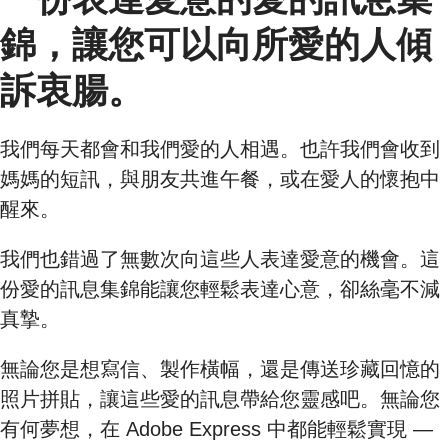
錦，讓您可以向所愛的人傾
訴衷腸。
我們每天都會和我們愛的人相遇。也許我們會收到
媽媽的短訊，與朋友共進午餐，或在愛人的懷抱中
醒來。
我們也錯過了無數次向這些人表達愛意的機會。這
份愛的訊息集錦能讓您輕鬆表達心意，卻絲毫不減
真摯。
無論您是想寫信、製作橫幅，還是傳送珍藏回憶的
照片拼貼，讓這些愛的訊息帶給您靈感吧。無論您
有何夢想，在 Adobe Express 中都能輕鬆實現 —