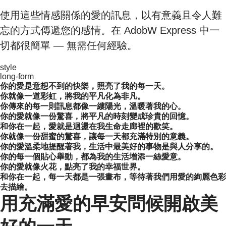
使用這些情感關係的愛的訊息，以有意義且令人難
忘的方式傳遞您的感情。在 AdobW Express 中一
切都很簡單 — 無需任何經驗。
style
long-form
你的愛是意想不到的快樂，照亮了我的每一天。
你就像一道彩虹，將我的平凡化為非凡。
你傳來的每一則訊息都像一縷陽光，溫暖著我的心。
你的愛就像一份驚喜，將平凡的時刻變成珍貴的回憶。
和你在一起，愛就是迴盪在我生命走廊裡的歡笑。
你就像一份甜蜜的驚喜，讓每一天都充滿特別的意義。
你的愛溫柔地提醒著我，生活中最美好的事物是與人分享的。
你的每一個貼心舉動，都為我的生活增添一絲愛意。
你的愛就像火花，點亮了我的幸福世界。
和你在一起，每一天都是一張畫布，等待著我們用愛的絢麗色彩
去描繪。
用充滿愛的早安問候開啟美