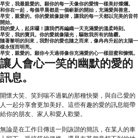
早安，我最親愛的。願你的每一天像你的愛情一樣美好燦爛。
和你在一起，每個早晨都是一個嶄新的開始，充滿愛與善意。
早安，親愛的。你的愛就像旋律，讓我的每一天都以完美的音符
開始。
我的愛人，起床囉！讓我們再編織一天充滿愛的溫柔時刻。
早安，我的寶貝。你的愛就像陽光，驅散我所有的陰霾。
隨著黎明的到來，我對你的愛也隨之而來，像冉冉升起的太陽一
樣永恆而明亮。
早安，親愛的。願你今天過得像你充滿愛的心一樣甜蜜和慷慨。
讓人會心一笑的幽默的愛的
訊息。
開懷大笑、笑到喘不過氣的那種快樂，與自己愛的
人一起分享會更加美好。這些有趣的愛的訊息能帶
給你的朋友、家人和愛人歡樂。
無論是在工作日傳送一則詼諧的簡訊，在某人的車