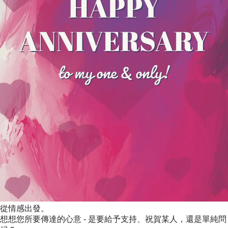
從情感出發。
想想您所要傳達的心意 - 是要給予支持、祝賀某人，還是單純問