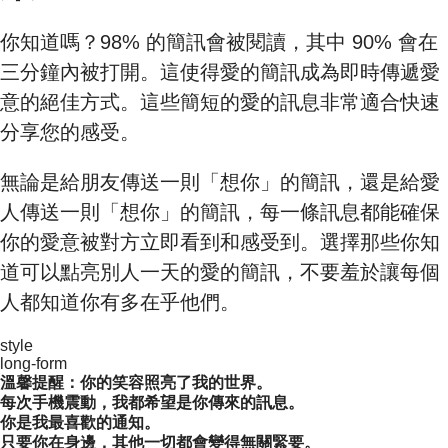
你知道嗎？98% 的簡訊會被閱讀，其中 90% 會在
三分鐘內被打開。這使得愛的簡訊成為即時傳遞愛
意的絕佳方式。這些簡短的愛的訊息非常適合快速
分享您的感受。
無論是給朋友傳送一則「想你」的簡訊，還是給愛
人傳送一則「想你」的簡訊，每一條訊息都能確保
你的愛意被對方立即看到和感受到。選擇那些你知
道可以點亮別人一天的愛的簡訊，不要羞於讓每個
人都知道你有多在乎他們。
style
long-form
溫馨提醒：你的笑容照亮了我的世界。
每次手機震動，我都希望是你傳來的訊息。
你是我最喜歡的通知。
只要你在身邊，其他一切都會變得無關緊要。