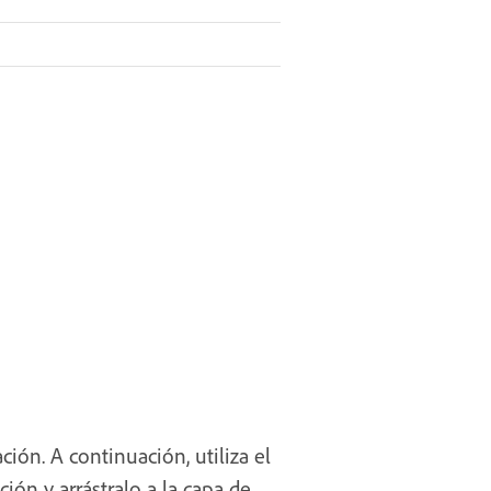
ión. A continuación, utiliza el
ión y arrástralo a la capa de