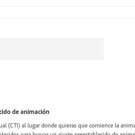
ecido de animación
al (CTI) al lugar donde quieras que comience la animac
blecidos para buscar un ajuste preestablecido de animac