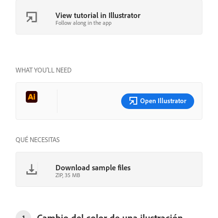
View tutorial in Illustrator
Follow along in the app
WHAT YOU’LL NEED
Open Illustrator
QUÉ NECESITAS
Download sample files
ZIP, 35 MB
Cambio del color de una ilustración
1