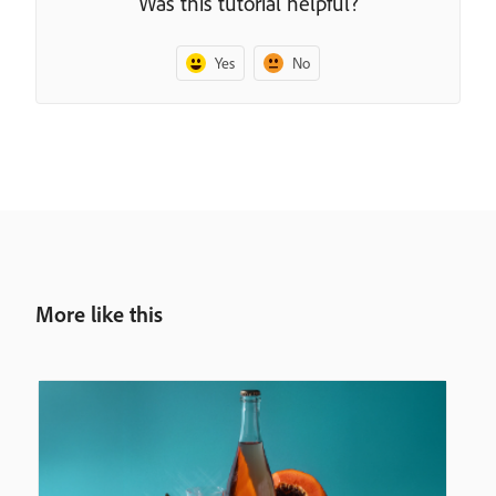
Was this tutorial helpful?
Yes
No
More like this