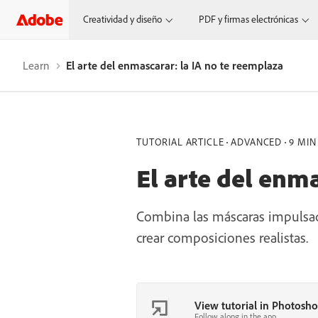
Creatividad y diseño
PDF y firmas electrónicas
Learn
El arte del enmascarar: la IA no te reemplaza
TUTORIAL ARTICLE
ADVANCED
9 MIN
El arte del enm
Combina las máscaras impulsadas
crear composiciones realistas.
View tutorial in Photosh
Follow along in the app