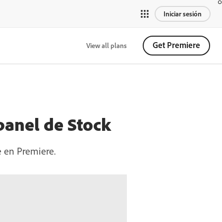
Iniciar sesión
Get Premiere
View all plans
panel de Stock
e en Premiere.