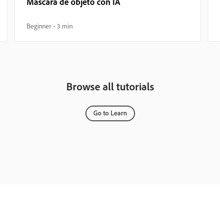
Máscara de objeto con IA
Beginner
3 min
Browse all tutorials
Go to Learn