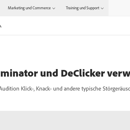
Marketing und Commerce
Training und Support
.
iminator und DeClicker ver
Audition Klick-, Knack- und andere typische Störgeräus