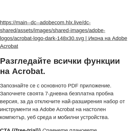
https://main--dc--adobecom.hlx.live/dc-
shared/assets/images/shared-images/adobe-
logos/acrobat-logo-dark-148x30.svg | Икона на Adobe
Acrobat
Разгледайте всички функции
на Acrobat.
Запознайте се с основното PDF приложение.
Започнете своята 7-дневна безплатна пробна
версия, за да отключите най-разширения набор от
инструменти на Adobe Acrobat на настолен
компютър, уеб среда и мобилни устройства.
CTA {{free-trial}}
Сравнете плановете