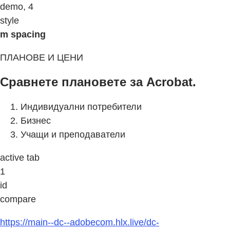
demo, 4
style
m spacing
ПЛАНОВЕ И ЦЕНИ
Сравнете плановете за Acrobat.
Индивидуални потребители
Бизнес
Учащи и преподаватели
active tab
1
id
compare
https://main--dc--adobecom.hlx.live/dc-