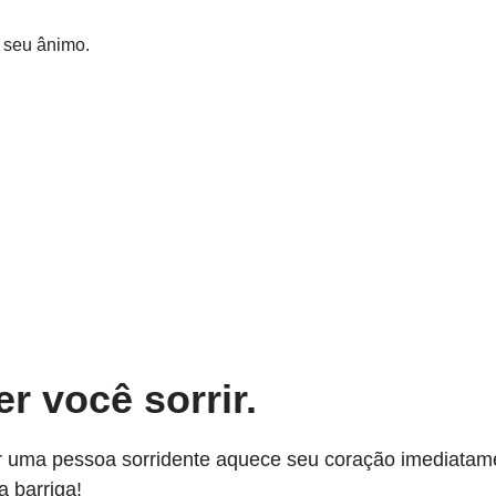
r seu ânimo.
r você sorrir.
 uma pessoa sorridente aquece seu coração imediatament
a barriga!