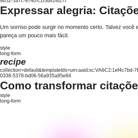
9b52-5a7c-9740-c1f5d814f27f
Expressar alegria: Citaçõe
Um sorriso pode surgir no momento certo. Talvez você 
pareça um pouco mais fácil.
style
long-form
recipe
collection=default&templateIds=urn:aaid:sc:VA6C2:1ef4c7bd
0338-5378-bd06-56a935a95e84
Como transformar citaçõe
style
long-form