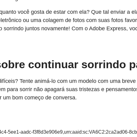
uanto você gosta de estar com ela? Que tal enviar a ela
o eletrônico ou uma colagem de fotos com suas fotos favor
ão sorrindo juntos novamente! Com o Adobe Express, voc
 sobre continuar sorrindo 
fíceis? Tente animá-lo com um modelo com uma breve c
uém para sorrir não apagará suas tristezas e pensamento
er um bom começo de conversa.
-94c4-5ee1-aadc-f3f8d3e906e9,urn:aaid:sc:VA6C2:2ca2ad06-8