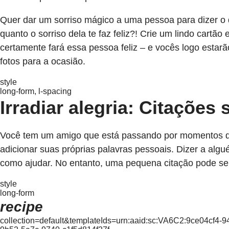
Quer dar um sorriso mágico a uma pessoa para dizer o q
quanto o sorriso dela te faz feliz?! Crie um lindo cartã
certamente fará essa pessoa feliz – e vocês logo estar
fotos para a ocasião.
style
long-form, l-spacing
Irradiar alegria: Citações
Você tem um amigo que está passando por momentos di
adicionar suas próprias palavras pessoais. Dizer a alg
como ajudar. No entanto, uma pequena citação pode s
style
long-form
recipe
collection=default&templateIds=urn:aaid:sc:VA6C2:9ce04cf4