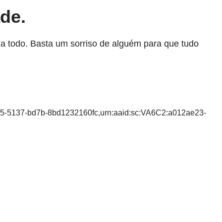
ade.
a todo. Basta um sorriso de alguém para que tudo
f65-5137-bd7b-8bd1232160fc,urn:aaid:sc:VA6C2:a012ae23-