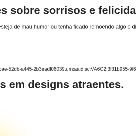
s sobre sorrisos e felicid
esteja de mau humor ou tenha ficado remoendo algo o di
-7bae-52db-a445-2b3eadf06039,urn:aaid:sc:VA6C2:3f81b955-9
s em designs atraentes.