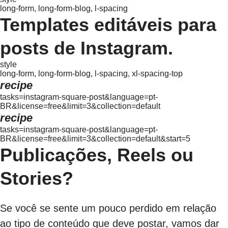
long-form, long-form-blog, l-spacing
Templates editáveis para
posts de Instagram.
style
long-form, long-form-blog, l-spacing, xl-spacing-top
recipe
tasks=instagram-square-post&language=pt-
BR&license=free&limit=3&collection=default
recipe
tasks=instagram-square-post&language=pt-
BR&license=free&limit=3&collection=default&start=5
Publicações, Reels ou
Stories?
Se você se sente um pouco perdido em relação
ao tipo de conteúdo que deve postar, vamos dar