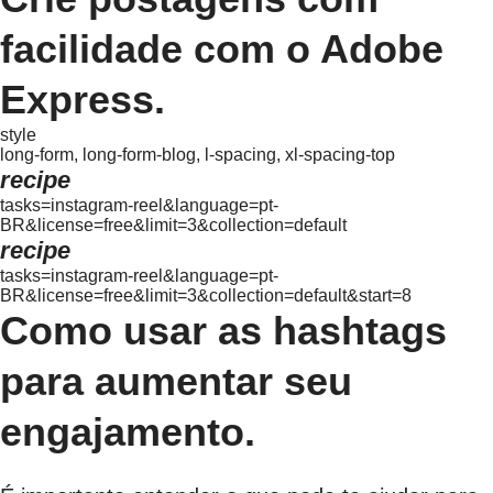
facilidade com o Adobe
Express.
style
long-form, long-form-blog, l-spacing, xl-spacing-top
recipe
tasks=instagram-reel&language=pt-
BR&license=free&limit=3&collection=default
recipe
tasks=instagram-reel&language=pt-
BR&license=free&limit=3&collection=default&start=8
Como usar as hashtags
para aumentar seu
engajamento.