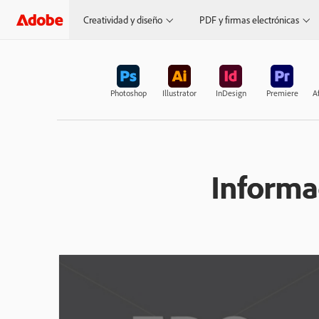
Creatividad y diseño
PDF y firmas electrónicas
Photoshop
Illustrator
InDesign
Premiere
Af
Informa