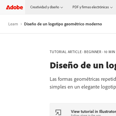
Creatividad y diseño
PDF y firmas electrónicas
Learn
Diseño de un logotipo geométrico moderno
TUTORIAL ARTICLE
BEGINNER
10 MIN
Diseño de un l
Las formas geométricas repetid
simples en un elegante logotip
View tutorial in Illustrato
Follow along in the app