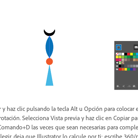
 y haz clic pulsando la tecla Alt u Opción para colocar 
otación. Selecciona Vista previa y haz clic en Copiar pa
/Comando+D las veces que sean necesarias para comple
egir, deja que Illustrator lo calcule por ti: escribe 36