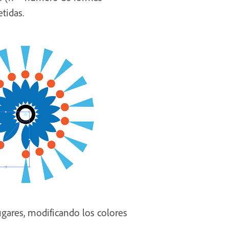
tidas.
gares, modificando los colores