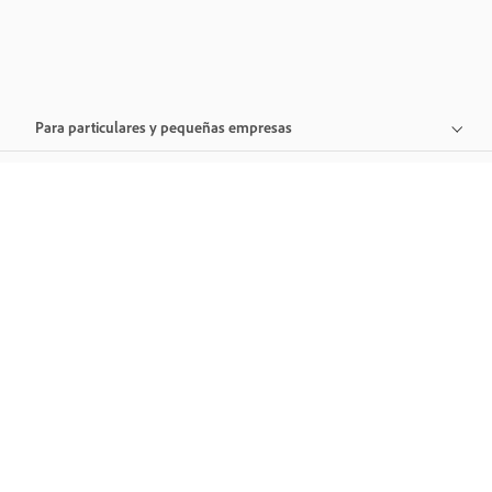
Para particulares y pequeñas empresas
Para medianas y grandes empresas
Para organizaciones
Asistencia técnica
Adobe
Productos destacados
Cambiar región geográfica