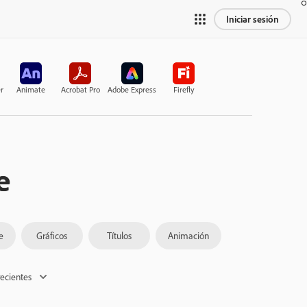
Iniciar sesión
r
Animate
Acrobat Pro
Adobe Express
Firefly
e
e
Gráficos
Títulos
Animación
ecientes