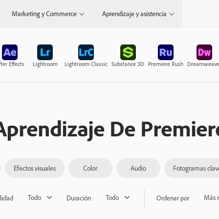
Marketing y Commerce
Aprendizaje y asistencia
ter Effects
Lightroom
Lightroom Classic
Substance 3D
Premiere Rush
Dreamweave
Aprendizaje De Premier
Efectos visuales
Color
Audio
Fotogramas clav
Todo
Todo
Más r
lidad
Duración
Ordenar por