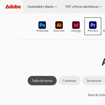
Creatividad y diseño
PDF y firmas electrónicas
Photoshop
Illustrator
InDesign
Premiere
Af
Todos los temas
Comenzar
Secuencias
Nivel de habi