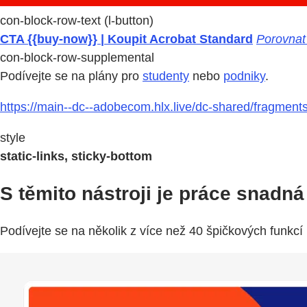
con-block-row-text (l-button)
CTA {{buy-now}} | Koupit Acrobat Standard
Porovnat 
con-block-row-supplemental
Podívejte se na plány pro
studenty
nebo
podniky
.
https://main--dc--adobecom.hlx.live/dc-shared/fragmen
style
static-links, sticky-bottom
S těmito nástroji je práce snadná
Podívejte se na několik z více než 40 špičkových funkcí 