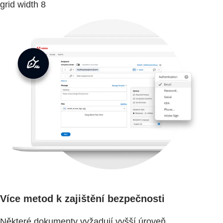
grid width 8
Více metod k zajištění bezpečnosti
Některé dokumenty vyžadují vyšší úroveň