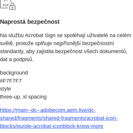
Naprostá bezpečnost
Na službu Acrobat Sign se spoléhají uživatelé na celém
světě, protože splňuje nejpřísnější bezpečnostní
standardy, aby zajistila bezpečnost všech dokumentů,
dat a podpisů.
background
#F7F7F7
style
three-up, xl spacing
https://main--dc--adobecom.aem.live/dc-
shared/fragments/shared-fragments/acrobat-icon-
blocks/purple-acrobat-iconblock-know-more