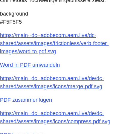
Onlinetools hochwertige Ergebnisse erzielst.
background
#F5F5F5
https://main--dc--adobecom.aem.live/dc-
shared/assets/images/frictionless/verb-footer-
images/word-to-pdf.svg
Word in PDF umwandeln
https://main--dc--adobecom.aem.live/de/dc-
shared/assets/images/icons/merge-pdf.svg
PDF zusammenfügen
https://main--dc--adobecom.aem.live/de/dc-
shared/assets/images/icons/compress-pdf.svg