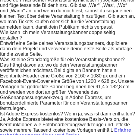
und füge fesselnde Bilder hinzu. Gib das „Wer“, „Was“, „Wo“
und „Wann“ an, und wenn du möchtest, kannst du sogar einen
kleinen Text über deine Veranstaltung hinzufügen. Gib auch an,
wo man Tickets kaufen oder sich für die Veranstaltung
anmelden kann, damit dein Publikum nichts verpasst.
Wie kann ich mein Veranstaltungsbanner doppelseitig
gestalten?
Entwirf eine Seite deines Veranstaltungsbanners, dupliziere
dann dein Projekt und verwende deine erste Seite als Vorlage
für die zweite Seite.
Was ist eine Standardgröße für ein Veranstaltungsbanner?
Das hängt davon ab, wo du dein Veranstaltungsbanner
veröffentlichen möchtest. Bei digitalen Bannern hat ein
Eventbrite-Header eine Größe von 2160 × 1080 px und ein
Facebook-Event-Cover eine Größe von 1200 × 628 px. Unsere
Vorlagen für gedruckte Banner beginnen bei 91,4 x 182,8 cm
und werden von dort an größer. Verwende das
Größenanpassungswerkzeug in Adobe Express, um
benutzerdefinierte Parameter für dein Veranstaltungsbanner
festzulegen.
Ist Adobe Express kostenlos? Wenn ja, was ist darin enthalten?
Ja, Adobe Express bietet eine kostenlose Basis-Version, die
Kernfunktionen wie Fotobearbeitungswerkzeuge und -effekte
sowie mehrere Tausend kostenlose Vorlagen enthält.
Erfahre