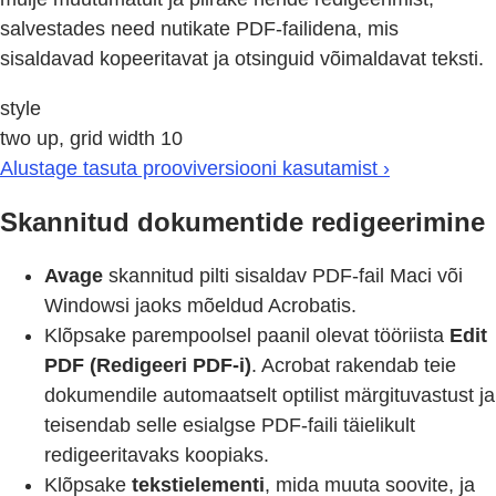
salvestades need nutikate PDF-failidena, mis
sisaldavad kopeeritavat ja otsinguid võimaldavat teksti.
style
two up, grid width 10
Alustage tasuta prooviversiooni kasutamist ›
Skannitud dokumentide redigeerimine
Avage
skannitud pilti sisaldav PDF-fail Maci või
Windowsi jaoks mõeldud Acrobatis.
Klõpsake parempoolsel paanil olevat tööriista
Edit
PDF (Redigeeri PDF-i)
. Acrobat rakendab teie
dokumendile automaatselt optilist märgituvastust ja
teisendab selle esialgse PDF-faili täielikult
redigeeritavaks koopiaks.
Klõpsake
tekstielementi
, mida muuta soovite, ja