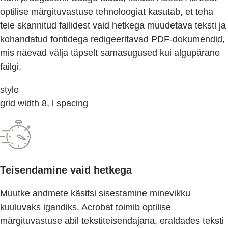
optilise märgituvastuse tehnoloogiat kasutab, et teha
teie skannitud failidest vaid hetkega muudetava teksti ja
kohandatud fontidega redigeeritavad PDF-dokumendid,
mis näevad välja täpselt samasugused kui algupärane
failgi.
style
grid width 8, l spacing
Teisendamine vaid hetkega
Muutke andmete käsitsi sisestamine minevikku
kuuluvaks igandiks. Acrobat toimib optilise
märgituvastuse abil tekstiteisendajana, eraldades teksti