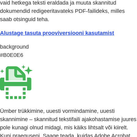
vaid hetkega teksti eraldada ja muuta skannitud
dokumendid redigeeritavateks PDF-failideks, milles
saab otsinguid teha.
Alustage tasuta prooviversiooni kasutamist
background
#B0E0E6
Ümber trükkimine, uuesti vormindamine, uuesti
skannimine – skannitud tekstifaili ajakohastamise juures
pole kunagi olnud midagi, mis käiks lihtsalt või kiirelt.
Kuni praeguseni. Saage teada, kuidas Adobe Acrobat