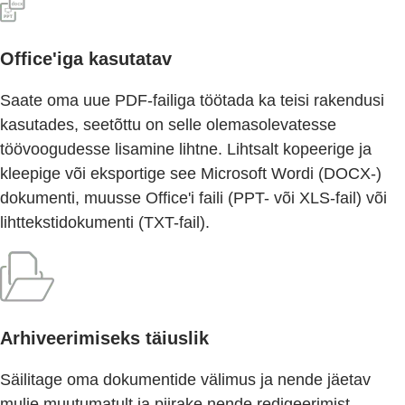
Office'iga kasutatav
Saate oma uue PDF-failiga töötada ka teisi rakendusi
kasutades, seetõttu on selle olemasolevatesse
töövoogudesse lisamine lihtne. Lihtsalt kopeerige ja
kleepige või eksportige see Microsoft Wordi (DOCX-)
dokumenti, muusse Office'i faili (PPT- või XLS-fail) või
lihttekstidokumenti (TXT-fail).
Arhiveerimiseks täiuslik
Säilitage oma dokumentide välimus ja nende jäetav
mulje muutumatult ja piirake nende redigeerimist,