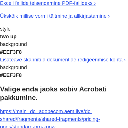
Exceli failide teisendamine PDF-failideks ›
Ükskõik millise vormi täitmine ja allkirjastamine ›
style
two up
background
#EEF3F8
Lisateave skannitud dokumentide redigeerimise kohta ›
background
#EEF3F8
Valige enda jaoks sobiv Acrobati
pakkumine.
https://main--dc--adobecom.aem.live/dc-
shared/fragments/shared-fragments/pricing-
pods/standard-pro-know