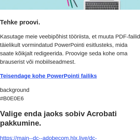
Tehke proovi.
Kasutage meie veebipõhist tööriista, et muuta PDF-failid
täielikult vormindatud PowerPointi esitlusteks, mida
saate kõikjalt redigeerida. Proovige seda kohe oma
brauserist või mobiilseadmest.
Teisendage kohe PowerPointi failiks
background
#B0E0E6
Valige enda jaoks sobiv Acrobati
pakkumine.
https://main--dc--adobecom.hlx.live/dc-