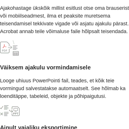
Ajakohastage ükskõik millist esitlust otse oma brauserist
või mobiilseadmest, ilma et peaksite muretsema
teisendamisel tekkivate vigade või asjatu ajakulu pärast.
Acrobat annab teile võimaluse faile hõlpsalt teisendada.
Väiksem ajakulu vormindamisele
Looge uhiuus PowerPointi fail, teades, et kõik teie
vormingud salvestatakse automaatselt. See hõlmab ka
loenditäppe, tabeleid, objekte ja põhipaigutusi.
Ainult vajaliku eksportimine