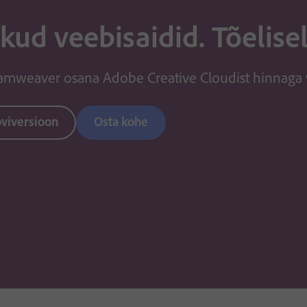
kud veebisaidid. Tõeliselt
amweaver osana Adobe Creative Cloudist hinnaga
oviversioon
Osta kohe