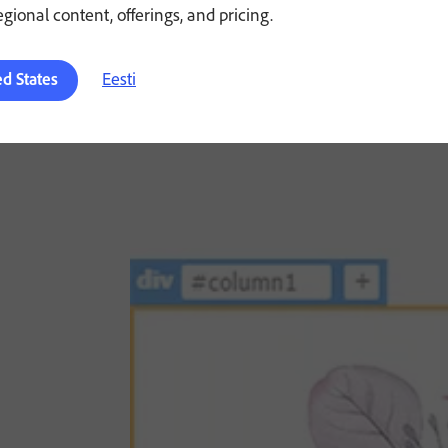
regional content, offerings, and pricing.
Eesti
ed States