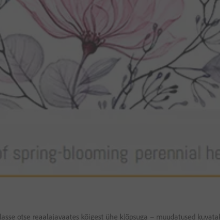
 klasse otse reaalajavaates kõigest ühe klõpsuga – muudatused kuvata