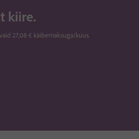
 kiire.
 vaid
27
,
08
€
käibemaksuga
/kuus.