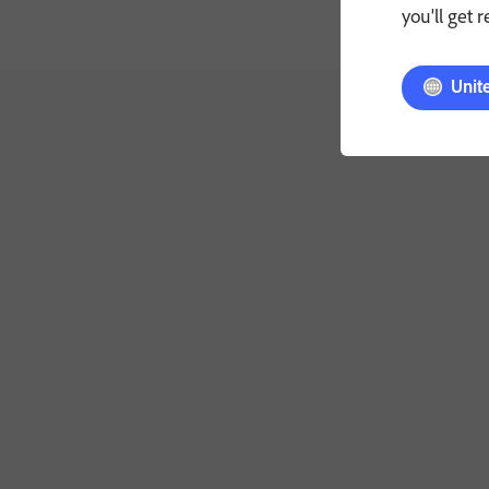
you'll get 
Unit