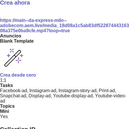
Crea ahora
https://main--da-express-milo--
adobecom.aem.live/media_18d08a1c5ab83df522874443163
08a375e0ba9cfe.mp4?loop=true
Anuncios
Blank Template
Crea desde cero
1:1
Tasks
Facebook-ad, Instagram-ad, Instagram-story-ad, Print-ad,
Snapchat-ad, Display-ad, Youtube-display-ad, Youtube-video-
ad
Topics
Mini
Yes