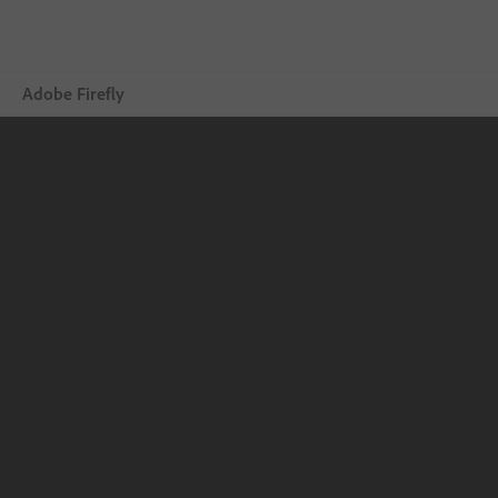
Adobe Firefly
Overview
Generar
Editar
Dispositivos móviles
Comparar planes