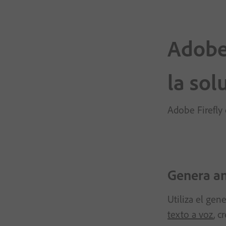
Adobe
la sol
Adobe Firefly 
Genera an
Utiliza el gen
texto a voz
, 