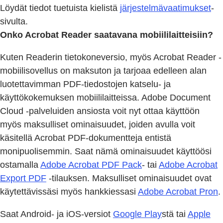
Löydät tiedot tuetuista kielistä
järjestelmävaatimukset
-
sivulta.
Onko Acrobat Reader saatavana mobiililaitteisiin?
Kuten Readerin tietokoneversio, myös Acrobat Reader -
mobiilisovellus on maksuton ja tarjoaa edelleen alan
luotettavimman PDF-tiedostojen katselu- ja
käyttökokemuksen mobiililaitteissa. Adobe Document
Cloud -palveluiden ansiosta voit nyt ottaa käyttöön
myös maksulliset ominaisuudet, joiden avulla voit
käsitellä Acrobat PDF-dokumentteja entistä
monipuolisemmin. Saat nämä ominaisuudet käyttöösi
ostamalla
Adobe Acrobat PDF Pack
- tai
Adobe Acrobat
Export PDF
-tilauksen. Maksulliset ominaisuudet ovat
käytettävissäsi myös hankkiessasi
Adobe Acrobat Pron
.
Saat Android- ja iOS-versiot
Google Play
stä tai
Apple