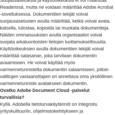
Suojausasetuksia ja käyttöoikeuksia ei voi määrittää
Readerissä, mutta ne voidaan määrittää Adobe Acrobat
-sovelluksessa. Dokumenttien tekijät voivat
suojausasetusten avulla määrittää, ketkä voivat avata,
katsella, tulostaa, kopioida tai muokata dokumentteja.
Näiden ominaisuuksien avulla organisaatiot voivat
suojata arkaluontoisten tietojen luottamuksellisuutta.
Käyttöoikeuksien avulla dokumenttien tekijät voivat
määrittää salasanan, joka tarvitaan dokumentin
avaamiseen. He voivat käyttää myös
varmennetunnistetta dokumentin salaamiseen, jolloin
valittujen vastaanottajien on annettava oma yksilöllinen
varmennetunniste avatakseen dokumentin.
Ovatko Adobe Document Cloud -palvelut
turvallisia?
Kyllä. Adobella tietoturvakäytännöt on integroitu
yrityskulttuuriin, ohjelmistokehitykseen ja