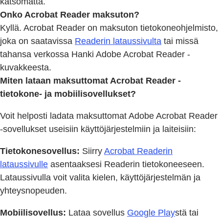
katsomatta.
Onko Acrobat Reader maksuton?
Kyllä. Acrobat Reader on maksuton tietokoneohjelmisto,
joka on saatavissa
Readerin lataussivulta
tai missä
tahansa verkossa Hanki Adobe Acrobat Reader -
kuvakkeesta.
Miten lataan maksuttomat Acrobat Reader -
tietokone- ja mobiilisovellukset?
Voit helposti ladata maksuttomat Adobe Acrobat Reader
-sovellukset useisiin käyttöjärjestelmiin ja laiteisiin:
Tietokonesovellus:
Siirry
Acrobat Readerin
lataussivulle
asentaaksesi Readerin tietokoneeseen.
Lataussivulla voit valita kielen, käyttöjärjestelmän ja
yhteysnopeuden.
Mobiilisovellus:
Lataa sovellus
Google Play
stä tai