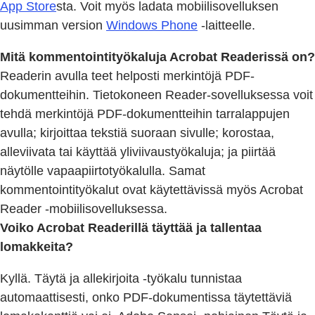
App Store
sta. Voit myös ladata mobiilisovelluksen
uusimman version
Windows Phone
-laitteelle.
Mitä kommentointityökaluja Acrobat Readerissä on?
Readerin avulla teet helposti merkintöjä PDF-
dokumentteihin. Tietokoneen Reader-sovelluksessa voit
tehdä merkintöjä PDF-dokumentteihin tarralappujen
avulla; kirjoittaa tekstiä suoraan sivulle; korostaa,
alleviivata tai käyttää yliviivaustyökaluja; ja piirtää
näytölle vapaapiirtotyökalulla. Samat
kommentointityökalut ovat käytettävissä myös Acrobat
Reader -mobiilisovelluksessa.
Voiko Acrobat Readerillä täyttää ja tallentaa
lomakkeita?
Kyllä. Täytä ja allekirjoita -työkalu tunnistaa
automaattisesti, onko PDF-dokumentissa täytettäviä