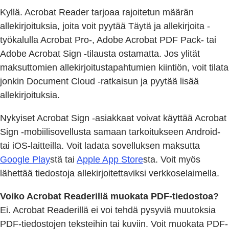
Kyllä. Acrobat Reader tarjoaa rajoitetun määrän
allekirjoituksia, joita voit pyytää Täytä ja allekirjoita -
työkalulla Acrobat Pro-, Adobe Acrobat PDF Pack- tai
Adobe Acrobat Sign -tilausta ostamatta. Jos ylität
maksuttomien allekirjoitustapahtumien kiintiön, voit tilata
jonkin Document Cloud -ratkaisun ja pyytää lisää
allekirjoituksia.
Nykyiset Acrobat Sign -asiakkaat voivat käyttää Acrobat
Sign -mobiilisovellusta samaan tarkoitukseen Android-
tai iOS-laitteilla. Voit ladata sovelluksen maksutta
Google Play
stä tai
Apple App Store
sta. Voit myös
lähettää tiedostoja allekirjoitettaviksi verkkoselaimella.
Voiko Acrobat Readerillä muokata PDF-tiedostoa?
Ei. Acrobat Readerillä ei voi tehdä pysyviä muutoksia
PDF-tiedostojen teksteihin tai kuviin. Voit muokata PDF-