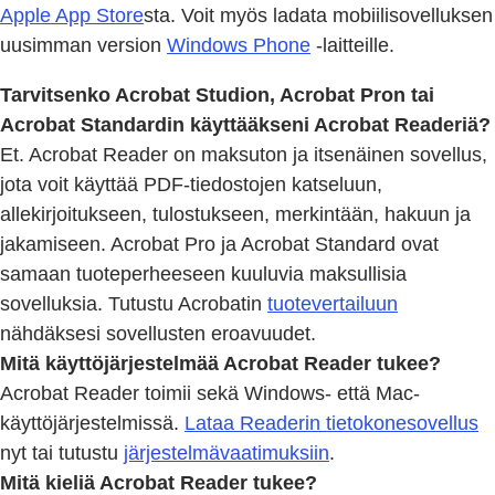
Apple App Store
sta. Voit myös ladata mobiilisovelluksen
uusimman version
Windows Phone
-laitteille.
Tarvitsenko Acrobat Studion, Acrobat Pron tai
Acrobat Standardin käyttääkseni Acrobat Readeriä?
Et. Acrobat Reader on maksuton ja itsenäinen sovellus,
jota voit käyttää PDF-tiedostojen katseluun,
allekirjoitukseen, tulostukseen, merkintään, hakuun ja
jakamiseen. Acrobat Pro ja Acrobat Standard ovat
samaan tuoteperheeseen kuuluvia maksullisia
sovelluksia. Tutustu Acrobatin
tuotevertailuun
nähdäksesi sovellusten eroavuudet.
Mitä käyttöjärjestelmää Acrobat Reader tukee?
Acrobat Reader toimii sekä Windows- että Mac-
käyttöjärjestelmissä.
Lataa Readerin tietokonesovellus
nyt tai tutustu
järjestelmävaatimuksiin
.
Mitä kieliä Acrobat Reader tukee?