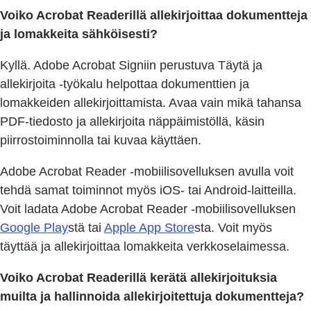
Voiko Acrobat Readerillä allekirjoittaa dokumentteja
ja lomakkeita sähköisesti?
Kyllä. Adobe Acrobat Signiin perustuva Täytä ja
allekirjoita -työkalu helpottaa dokumenttien ja
lomakkeiden allekirjoittamista. Avaa vain mikä tahansa
PDF-tiedosto ja allekirjoita näppäimistöllä, käsin
piirrostoiminnolla tai kuvaa käyttäen.
Adobe Acrobat Reader -mobiilisovelluksen avulla voit
tehdä samat toiminnot myös iOS- tai Android-laitteilla.
Voit ladata Adobe Acrobat Reader -mobiilisovelluksen
Google Play
stä tai
Apple App Store
sta. Voit myös
täyttää ja allekirjoittaa lomakkeita verkkoselaimessa.
Voiko Acrobat Readerillä kerätä allekirjoituksia
muilta ja hallinnoida allekirjoitettuja dokumentteja?