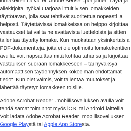
lomakekenttiä vai ei. Adobe Sensei -pohjainen Täytä ja
allekirjoita -työkalu tarjoaa intuitiivisen lomakkeiden
täyttötavan, jolla saat tehtävät suoritettua nopeasti ja
helposti. Täytettävissä lomakkeissa on helppo kirjoittaa
vastaukset tai valita ne avattavista luetteloista ja sitten
tallentaa täytetty lomake. Kun muokataan yksinkertaisia
PDF-dokumentteja, joita ei ole optimoitu lomakekenttien
avulla, voit napsauttaa mitä kohtaa tahansa ja kirjoittaa
vastauksen suoraan lomakkeeseen – tai hyväksyä
automaattisen täydennyksen kokoelman ehdottamat
tiedot. Kun olet valmis, voit tallentaa muutokset ja
lähettää täytetyn lomakkeen toisille.
Adobe Acrobat Reader -mobiilisovelluksen avulla voit
tehdä samat toiminnot myös iOS- tai Android-laitteilla.
Voit ladata Adobe Acrobat Reader -mobiilisovelluksen
Google Play
stä tai
Apple App Store
sta.