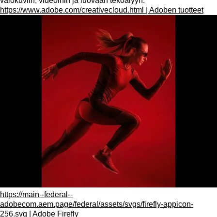
valokuviin, videoihin ja luovaan tekoälyyn.
https://www.adobe.com/creativecloud.html | Adoben tuotteet
https://main--federal--
adobecom.aem.page/federal/assets/svgs/firefly-appicon-
256.svg | Adobe Firefly