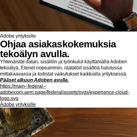
Adobe yrityksille
Ohjaa asiakaskokemuksia
tekoälyn avulla.
Yhtenäistät datan, sisällön ja työnkulut käyttämällä Adoben
tekoälyä. Etenet nopeammin, räätälöit sisältöä halutussa
mittakaavassa ja todistat vaikutukset kaikkialla yrityksessä.
Pääset alkuun Adoben avulla.
https://main--federal--
adobecom.aem.page/federal/assets/svgs/experience-cloud-
logo.svg
Adobe yrityksille