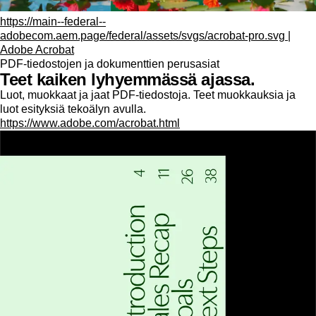
https://main--federal--
adobecom.aem.page/federal/assets/svgs/acrobat-pro.svg |
Adobe Acrobat
PDF-tiedostojen ja dokumenttien perusasiat
Teet kaiken lyhyemmässä ajassa.
Luot, muokkaat ja jaat PDF-tiedostoja. Teet muokkauksia ja
luot esityksiä tekoälyn avulla.
https://www.adobe.com/acrobat.html