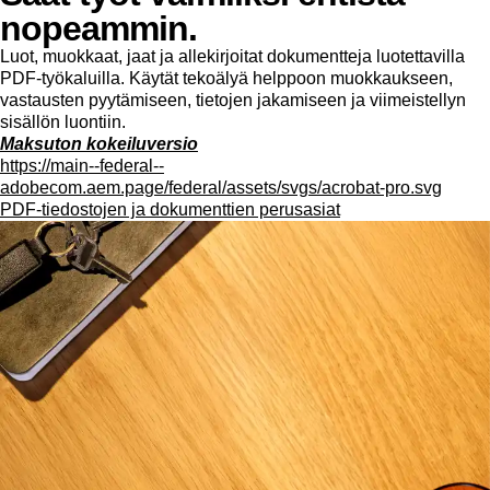
nopeammin.
Luot, muokkaat, jaat ja allekirjoitat dokumentteja luotettavilla
PDF-työkaluilla. Käytät tekoälyä helppoon muokkaukseen,
vastausten pyytämiseen, tietojen jakamiseen ja viimeistellyn
sisällön luontiin.
Maksuton kokeiluversio
https://main--federal--
adobecom.aem.page/federal/assets/svgs/acrobat-pro.svg
PDF-tiedostojen ja dokumenttien perusasiat