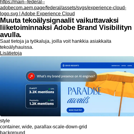
https://main--federal--
adobecom.aem.page/federal/assets/svgs/experience-cloud-
logo.svg | Adobe Experience Cloud
Muuta tekoälysignaalit vaikuttavaksi
liiketoiminnaksi Adobe Brand Visibilityn
avulla.
Saat tietoja ja työkaluja, joilla voit hankkia asiakkaita
tekoälyhauissa.
Lisätietoja
style
container, wide, parallax-scale-down-grid
background