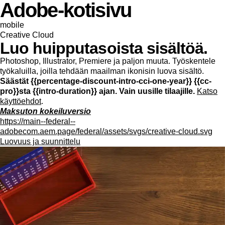
Adobe-kotisivu
mobile
Creative Cloud
Luo huipputasoista sisältöä.
Photoshop, Illustrator, Premiere ja paljon muuta. Työskentele
työkaluilla, joilla tehdään maailman ikonisin luova sisältö.
Säästät {{percentage-discount-intro-cci-one-year}} {{cc-
pro}}sta {{intro-duration}} ajan. Vain uusille tilaajille.
Katso
käyttöehdot
.
Maksuton kokeiluversio
https://main--federal--
adobecom.aem.page/federal/assets/svgs/creative-cloud.svg
Luovuus ja suunnittelu