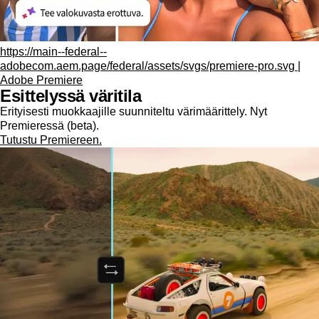
https://main--federal--
adobecom.aem.page/federal/assets/svgs/premiere-pro.svg |
Adobe Premiere
Esittelyssä väritila
Erityisesti muokkaajille suunniteltu värimäärittely. Nyt
Premieressä (beta).
Tutustu Premiereen.