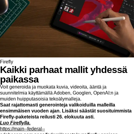
Firefly
Kaikki parhaat mallit yhdessä
paikassa
Voit generoida ja muokata kuvia, videoita, ääntä ja
suunnitelmia käyttämällä Adoben, Googlen, OpenAI:n ja
muiden huipputasoisia tekoälymalleja.
Saat rajattomasti generointeja valikoiduilla malleilla
ensimmäisen vuoden ajan. Lisäksi säästät suosituimmista
Firefly-paketeista reilusti 26. elokuuta asti.
Luo Fireflylla.
https://main--federal--