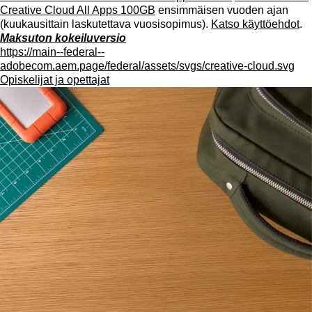
Creative Cloud All Apps 100GB
ensimmäisen vuoden ajan
(kuukausittain laskutettava vuosisopimus).
Katso käyttöehdot
.
Maksuton kokeiluversio
https://main--federal--
adobecom.aem.page/federal/assets/svgs/creative-cloud.svg
Opiskelijat ja opettajat