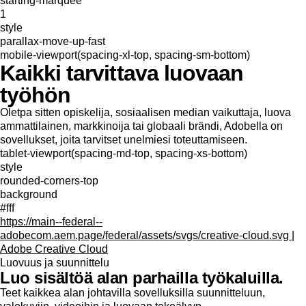
starting-marquee
1
style
parallax-move-up-fast
mobile-viewport(spacing-xl-top, spacing-sm-bottom)
Kaikki tarvittava luovaan
työhön
Oletpa sitten opiskelija, sosiaalisen median vaikuttaja, luova
ammattilainen, markkinoija tai globaali brändi, Adobella on
sovellukset, joita tarvitset unelmiesi toteuttamiseen.
tablet-viewport(spacing-md-top, spacing-xs-bottom)
style
rounded-corners-top
background
#fff
https://main--federal--
adobecom.aem.page/federal/assets/svgs/creative-cloud.svg |
Adobe Creative Cloud
Luovuus ja suunnittelu
Luo sisältöä alan parhailla työkaluilla.
Teet kaikkea alan johtavilla sovelluksilla suunnitteluun,