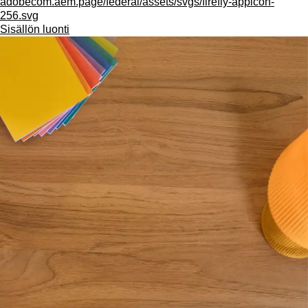
adobecom.aem.page/federal/assets/svgs/firefly-appicon-
256.svg
Sisällön luonti