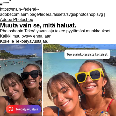
#ffffff
https://main--federal--
adobecom.aem.page/federal/assets/svgs/photoshop.svg |
Adobe Photoshop
Muuta vain se, mitä haluat.
Photoshopin Tekoälyavustaja tekee pyytämäsi muokkaukset.
Kaikki muu pysyy ennallaan.
Kokeile Tekoälyavustajaa.