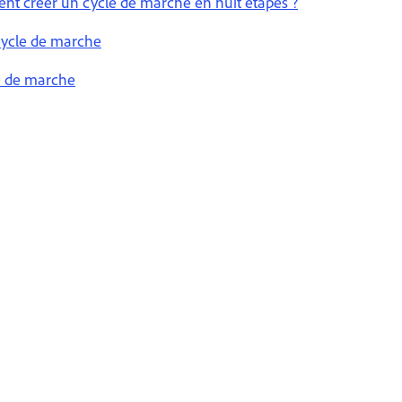
ent créer un cycle de marche en huit étapes ?
 cycle de marche
e de marche