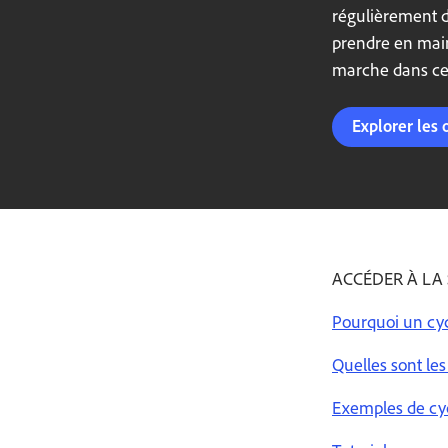
régulièrement d
prendre en main
marche dans ce
Explorer les 
ACCÉDER À LA
Pourquoi un cyc
Quelles sont le
Exemples de cy