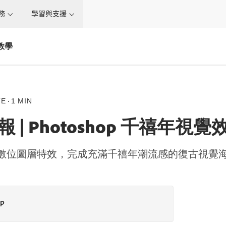
務
學習與支援
果教學
TE
1 MIN
 | Photoshop 千禧年視
格與數位圖層特效，完成充滿千禧年潮流感的復古視覺
op