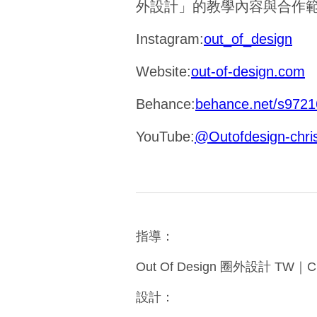
外設計」的教學內容與合作
Instagram:
out_of_design
Website:
out-of-design.com
Behance:
behance.net/s972
YouTube:
@Outofdesign-chri
指導：
Out Of Design 圈外設計 TW｜Ch
設計：