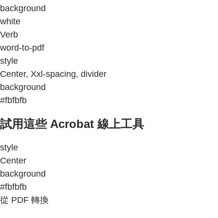
background
white
Verb
word-to-pdf
style
Center, Xxl-spacing, divider
background
#fbfbfb
試用這些 Acrobat 線上工具
style
Center
background
#fbfbfb
從 PDF 轉換