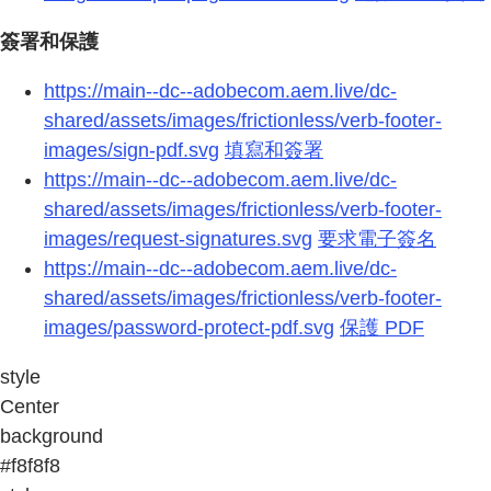
簽署和保護
https://main--dc--adobecom.aem.live/dc-
shared/assets/images/frictionless/verb-footer-
images/sign-pdf.svg
填寫和簽署
https://main--dc--adobecom.aem.live/dc-
shared/assets/images/frictionless/verb-footer-
images/request-signatures.svg
要求電子簽名
https://main--dc--adobecom.aem.live/dc-
shared/assets/images/frictionless/verb-footer-
images/password-protect-pdf.svg
保護 PDF
style
Center
background
#f8f8f8