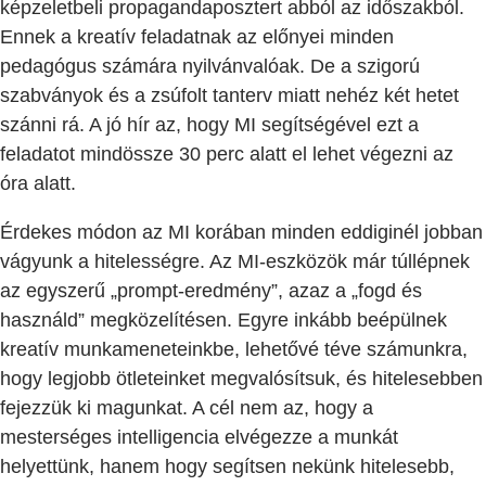
képzeletbeli propagandaposztert abból az időszakból.
Ennek a kreatív feladatnak az előnyei minden
pedagógus számára nyilvánvalóak. De a szigorú
szabványok és a zsúfolt tanterv miatt nehéz két hetet
szánni rá. A jó hír az, hogy MI segítségével ezt a
feladatot mindössze 30 perc alatt el lehet végezni az
óra alatt.
Érdekes módon az MI korában minden eddiginél jobban
vágyunk a hitelességre. Az MI-eszközök már túllépnek
az egyszerű „prompt-eredmény”, azaz a „fogd és
használd” megközelítésen. Egyre inkább beépülnek
kreatív munkameneteinkbe, lehetővé téve számunkra,
hogy legjobb ötleteinket megvalósítsuk, és hitelesebben
fejezzük ki magunkat. A cél nem az, hogy a
mesterséges intelligencia elvégezze a munkát
helyettünk, hanem hogy segítsen nekünk hitelesebb,