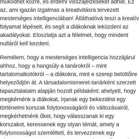
működhet közre, és érdemi visszajelzéseket adhat. Ez
az, ami igazán izgalmas a kreativitásra tervezett
mesterséges intelligenciában! Átláthatóvá teszi a kreatív
folyamat lépéseit, és segít a diákoknak leküzdeni az
akadályokat. Eloszlatja azt a félelmet, hogy mindent
nulláról kell kezdeni.
Remélem, hogy a mesterséges intelligencia hozzájárul
ahhoz, hogy a hangsúly a tanárokról – mint
tartalomalkotókról – a diákokra, mint e szerep betöltőire
helyeződjön át. A társadalomismeret-tanárként szerzett
tapasztalataim alapján hozott példaként: ahelyett, hogy
megkérnénk a diákokat, írjanak egy bekezdést egy
történelmi korszak folytonosságáról és változásairól,
megkérhetnénk őket, hogy válasszanak ki egy
korszakot, keressenek egy olyan témát, amely a
folytonosságot szemlélteti, és tervezzenek egy