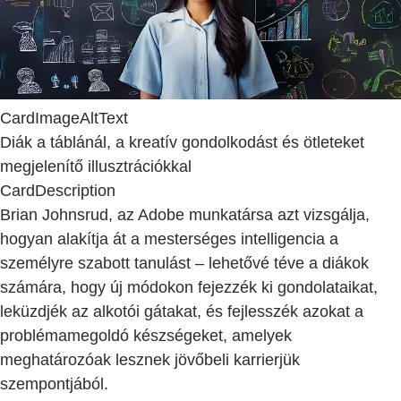
CardImageAltText
Diák a táblánál, a kreatív gondolkodást és ötleteket
megjelenítő illusztrációkkal
CardDescription
Brian Johnsrud, az Adobe munkatársa azt vizsgálja,
hogyan alakítja át a mesterséges intelligencia a
személyre szabott tanulást – lehetővé téve a diákok
számára, hogy új módokon fejezzék ki gondolataikat,
leküzdjék az alkotói gátakat, és fejlesszék azokat a
problémamegoldó készségeket, amelyek
meghatározóak lesznek jövőbeli karrierjük
szempontjából.