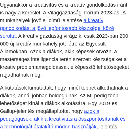
Ugyanakkor a kreativitás és a kreatív gondolkodás iránt
is nagy a kereslet. A Világgazdasági Fórum 2023-as „A
munkahelyek jövője” című jelentése
a kreatív
gondolkodást a jövő legfontosabb készségei közé
sorolta
. A kreatív gazdaság virágzik: csak 2023-ban 200
000 új kreatív munkahely jött létre az Egyesült
Államokban. Azok a diákok, akik képesek ötvözni a
mesterséges intelligencia terén szerzett készségeiket a
kreatív problémamegoldással, elképesztő lehetőségeket
ragadhatnak meg.
A kutatások kimutatták, hogy minél többet alkothatnak a
diákok, annál jobban boldogulnak. Az MI pedig több
lehetőséget kínál a diákok alkotására. Egy 2019-es
Gallup-jelentés megállapította, hogy
azok a
pedagógusok, akik a kreativitásra összpontosítanak és
a technológiát átalakító módon használják
, jelentős