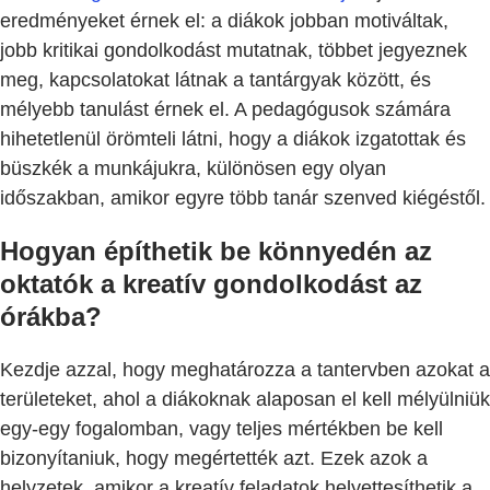
eredményeket érnek el: a diákok jobban motiváltak,
jobb kritikai gondolkodást mutatnak, többet jegyeznek
meg, kapcsolatokat látnak a tantárgyak között, és
mélyebb tanulást érnek el. A pedagógusok számára
hihetetlenül örömteli látni, hogy a diákok izgatottak és
büszkék a munkájukra, különösen egy olyan
időszakban, amikor egyre több tanár szenved kiégéstől.
Hogyan építhetik be könnyedén az
oktatók a kreatív gondolkodást az
órákba?
Kezdje azzal, hogy meghatározza a tantervben azokat a
területeket, ahol a diákoknak alaposan el kell mélyülniük
egy-egy fogalomban, vagy teljes mértékben be kell
bizonyítaniuk, hogy megértették azt. Ezek azok a
helyzetek, amikor a kreatív feladatok helyettesíthetik a