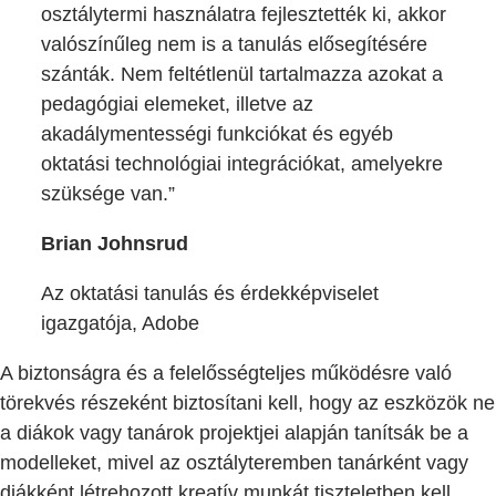
osztálytermi használatra fejlesztették ki, akkor
valószínűleg nem is a tanulás elősegítésére
szánták. Nem feltétlenül tartalmazza azokat a
pedagógiai elemeket, illetve az
akadálymentességi funkciókat és egyéb
oktatási technológiai integrációkat, amelyekre
szüksége van.”
Brian Johnsrud
Az oktatási tanulás és érdekképviselet
igazgatója, Adobe
A biztonságra és a felelősségteljes működésre való
törekvés részeként biztosítani kell, hogy az eszközök ne
a diákok vagy tanárok projektjei alapján tanítsák be a
modelleket, mivel az osztályteremben tanárként vagy
diákként létrehozott kreatív munkát tiszteletben kell