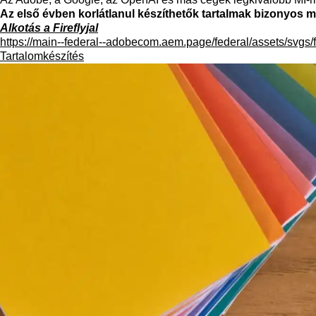
Az első évben korlátlanul készíthetők tartalmak bizonyos 
Alkotás a Fireflyjal
https://main--federal--adobecom.aem.page/federal/assets/svgs/f
Tartalomkészítés