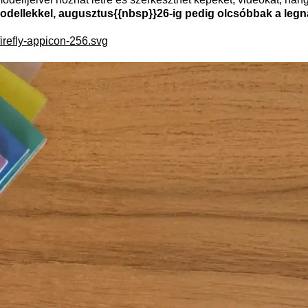
modellekkel, augusztus{{nbsp}}26-ig pedig olcsóbbak a leg
irefly-appicon-256.svg