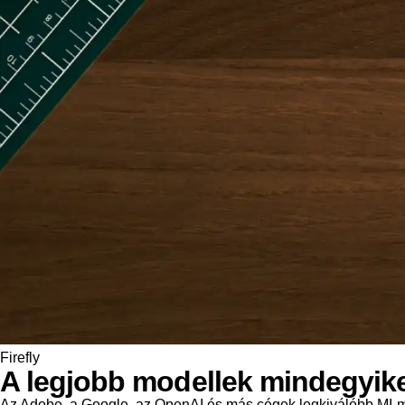
Firefly
A legjobb modellek mindegyik
Az Adobe, a Google, az OpenAI és más cégek legkiválóbb MI-mod