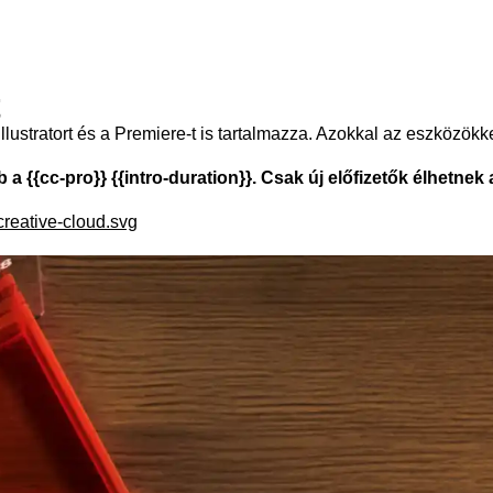
t
lustratort és a Premiere-t is tartalmazza. Azokkal az eszközökk
 {{cc-pro}} {{intro-duration}}. Csak új előfizetők élhetnek a
creative-cloud.svg