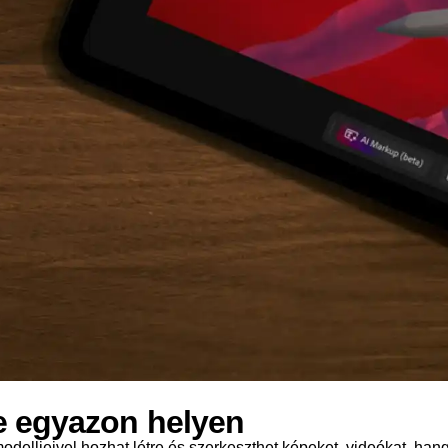
e egyazon helyen
elljeivel hozhat létre és szerkeszthet képeket, videókat, hang