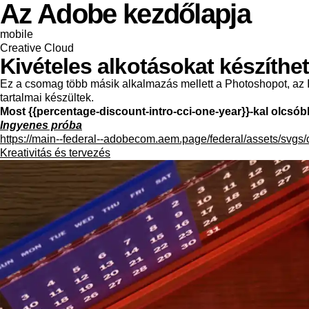
Az Adobe kezdőlapja
mobile
Creative Cloud
Kivételes alkotásokat készíthe
Ez a csomag több másik alkalmazás mellett a Photoshopot, az Il
tartalmai készültek.
Most {{percentage-discount-intro-cci-one-year}}-kal olcsóbb a
Ingyenes próba
https://main--federal--adobecom.aem.page/federal/assets/svgs/
Kreativitás és tervezés