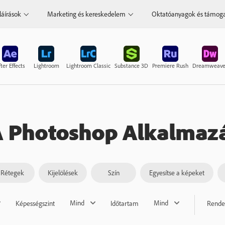
láírások
Marketing és kereskedelem
Oktatóanyagok és támog
ter Effects
Lightroom
Lightroom Classic
Substance 3D
Premiere Rush
Dreamweave
A Photoshop Alkalmazá
Rétegek
Kijelölések
Szín
Egyesítse a képeket
Mind
Mind
Képességszint
Időtartam
Rende