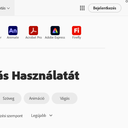
Bejelentkezés
atás
r
Animate
Acrobat Pro
Adobe Express
Firefly
s Használatát
Szöveg
Animáció
Vágás
Legújabb
zési szempont