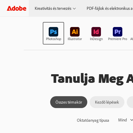
Kreativitás és tervezés
PDF-fájlok és elektronikus a
Photoshop
Illustrator
InDesign
Premiere Pro
Af
Tanulja Meg 
Összes témakör
Kezdő lépések
Mind
Oktatóanyag típusa