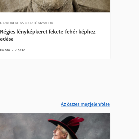
GYAKORLATIAS OKTATÓANYAGOK
Régies fényképkeret fekete-fehér képhez
adása
Haladó
2 perc
Az összes megjelenítése