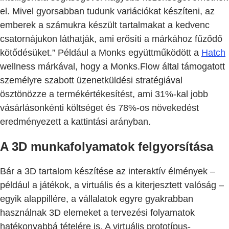
el. Mivel gyorsabban tudunk variációkat készíteni, az
emberek a számukra készült tartalmakat a kedvenc
csatornájukon láthatják, ami erősíti a márkához fűződő
kötődésüket.” Például a Monks együttműködött a
Hatch
wellness márkával, hogy a Monks.Flow által támogatott
személyre szabott üzenetküldési stratégiával
ösztönözze a termékértékesítést, ami 31%-kal jobb
vásárlásonkénti költséget és 78%-os növekedést
eredményezett a kattintási arányban.
A 3D munkafolyamatok felgyorsítása
Bár a 3D tartalom készítése az interaktív élmények –
például a játékok, a virtuális és a kiterjesztett valóság –
egyik alappillére, a vállalatok egyre gyakrabban
használnak 3D elemeket a tervezési folyamatok
hatékonyabbá tételére is. A virtuális prototípus-