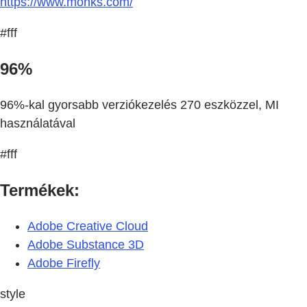
https://www.monks.com/
#fff
96%
96%-kal gyorsabb verziókezelés 270 eszközzel, MI
használatával
#fff
Termékek:
Adobe Creative Cloud
Adobe Substance 3D
Adobe Firefly
style