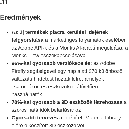
#fff
Eredmények
Az új termékek piacra kerülési idejének
felgyorsítása
a marketinges folyamatok esetében
az Adobe API-k és a Monks AI-alapú megoldása, a
Monks.Flow összekapcsolásával
96%-kal gyorsabb verziókezelés
: az Adobe
Firefly segítségével egy nap alatt 270 különböző
változatú hirdetést hoztak létre, amelyek
csatornákon és eszközökön átívelően
használhatók
70%-kal gyorsabb a 3D eszközök létrehozása
a
szoros határidők betartásához
Gyorsabb tervezés
a beépített Material Library
előre elkészített 3D eszközeivel