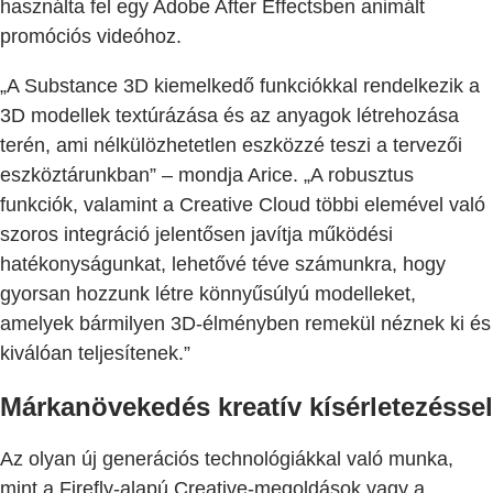
használta fel egy Adobe After Effectsben animált
promóciós videóhoz.
„A Substance 3D kiemelkedő funkciókkal rendelkezik a
3D modellek textúrázása és az anyagok létrehozása
terén, ami nélkülözhetetlen eszközzé teszi a tervezői
eszköztárunkban” – mondja Arice. „A robusztus
funkciók, valamint a Creative Cloud többi elemével való
szoros integráció jelentősen javítja működési
hatékonyságunkat, lehetővé téve számunkra, hogy
gyorsan hozzunk létre könnyűsúlyú modelleket,
amelyek bármilyen 3D-élményben remekül néznek ki és
kiválóan teljesítenek.”
Márkanövekedés kreatív kísérletezéssel
Az olyan új generációs technológiákkal való munka,
mint a Firefly-alapú Creative-megoldások vagy a