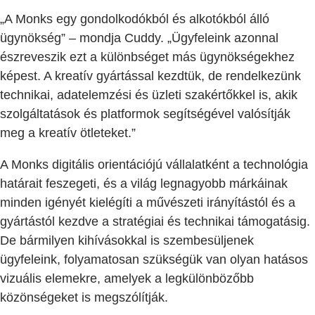
„A Monks egy gondolkodókból és alkotókból álló
ügynökség” – mondja Cuddy. „Ügyfeleink azonnal
észreveszik ezt a különbséget más ügynökségekhez
képest. A kreatív gyártással kezdtük, de rendelkezünk
technikai, adatelemzési és üzleti szakértőkkel is, akik
szolgáltatások és platformok segítségével valósítják
meg a kreatív ötleteket.”
A Monks digitális orientációjú vállalatként a technológia
határait feszegeti, és a világ legnagyobb márkáinak
minden igényét kielégíti a művészeti irányítástól és a
gyártástól kezdve a stratégiai és technikai támogatásig.
De bármilyen kihívásokkal is szembesüljenek
ügyfeleink, folyamatosan szükségük van olyan hatásos
vizuális elemekre, amelyek a legkülönbözőbb
közönségeket is megszólítják.