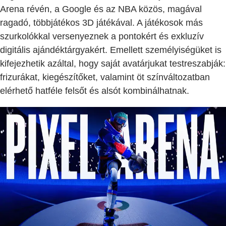
Arena révén, a Google és az NBA közös, magával
ragadó, többjátékos 3D játékával. A játékosok más
szurkolókkal versenyeznek a pontokért és exkluzív
digitális ajándéktárgyakért. Emellett személyiségüket is
kifejezhetik azáltal, hogy saját avatárjukat testreszabják:
frizurákat, kiegészítőket, valamint öt színváltozatban
elérhető hatféle felsőt és alsót kombinálhatnak.