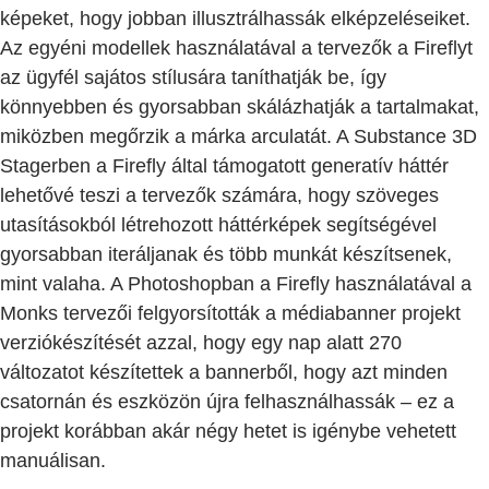
képeket, hogy jobban illusztrálhassák elképzeléseiket.
Az egyéni modellek használatával a tervezők a Fireflyt
az ügyfél sajátos stílusára taníthatják be, így
könnyebben és gyorsabban skálázhatják a tartalmakat,
miközben megőrzik a márka arculatát. A Substance 3D
Stagerben a Firefly által támogatott generatív háttér
lehetővé teszi a tervezők számára, hogy szöveges
utasításokból létrehozott háttérképek segítségével
gyorsabban iteráljanak és több munkát készítsenek,
mint valaha. A Photoshopban a Firefly használatával a
Monks tervezői felgyorsították a médiabanner projekt
verziókészítését azzal, hogy egy nap alatt 270
változatot készítettek a bannerből, hogy azt minden
csatornán és eszközön újra felhasználhassák – ez a
projekt korábban akár négy hetet is igénybe vehetett
manuálisan.