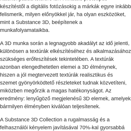
készítéstől a digitális fotózásokig a márkák egyre inkább
felismerik, milyen előnyökkel jár, ha olyan eszközöket,
mint a Substance 3D, beépítenek a
munkafolyamataikba.
A 3D munka során a legnagyobb akadályt az idő jelenti,
különösen a textúrák elkészítéséhez és alkalmazásához
szükséges erőfeszítések tekintetében. A textúrák
azonban elengedhetetlen elemei a 3D élménynek,
hiszen a jól megtervezett textúrák realisztikus és
szemet gyönyörködtető részleteket tudnak közvetíteni,
miközben megőrzik a magas hatékonyságot. Az
eredmény: lenyűgöző megjelenésű 3D elemek, amelyek
bármilyen élményben kiválóan teljesítenek.
A Substance 3D Collection a rugalmasság és a
felhasználói kényelem javításával 70%-kal gyorsabbá