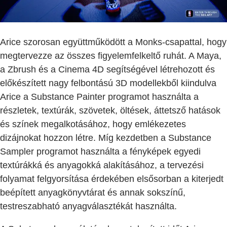
Arice szorosan együttműködött a Monks-csapattal, hogy
megtervezze az összes figyelemfelkeltő ruhát. A Maya,
a Zbrush és a Cinema 4D segítségével létrehozott és
előkészített nagy felbontású 3D modellekből kiindulva
Arice a Substance Painter programot használta a
részletek, textúrák, szövetek, öltések, áttetsző hatások
és színek megalkotásához, hogy emlékezetes
dizájnokat hozzon létre. Míg kezdetben a Substance
Sampler programot használta a fényképek egyedi
textúrákká és anyagokká alakításához, a tervezési
folyamat felgyorsítása érdekében elsősorban a kiterjedt
beépített anyagkönyvtárat és annak sokszínű,
testreszabható anyagválasztékát használta.