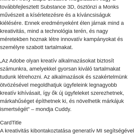
továbbfejlesztett Substance 3D, ösztönzi a Monks
művészeit a kísérletezésre és a kíváncsiságuk
kiélésére. Ennek eredményeként élen járnak mind a
kreativitás, mind a technológia terén, és nagy
méretekben hoznak létre innovatív kampányokat és
személyre szabott tartalmakat.
„Az Adobe olyan kreatív alkalmazásokat biztosít
számunkra, amelyekkel gyorsan kiváló tartalmakat
tudunk létrehozni. Az alkalmazások és szakértelmünk
ötvözésével megoldhatjuk ügyfeleink legnagyobb
kreatív kihívásait, így ők új ügyfeleket szerezhetnek,
márkahűséget építhetnek ki, és növelhetik márkájuk
ismertségét” – mondja Cuddy.
CardTitle
A kreativitás kibontakoztatása generatív MI segítségével