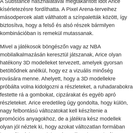
A Substance használatával megtakarított időt Arice
kísérletezésre fordíthatta. A Pixel Arena-terveihez
másodpercek alatt válthatott a színpaletták között, így
biztosítva, hogy a felső és alsó részek bármilyen
kombinációban is remekül mutassanak.
Mivel a játékosok böngészőn vagy az NBA
mobilalkalmazásán keresztül játszanak, Arice olyan
hatékony 3D modelleket tervezett, amelyek gyorsan
betöltődnek anélkül, hogy ez a vizuális minőség
rovására menne. Ahelyett, hogy a 3D modellekre
próbálta volna kidolgozni a részleteket, a ruhadarabokra
festette rá a gombokat, cipzárakat és egyéb apró
részleteket. Arice eredetileg úgy gondolta, hogy külön,
nagy felbontású változatokat kell készítenie a
promóciós anyagokhoz, de a játékra kész modellek
olyan jól néztek ki, hogy azokat változatlan formában