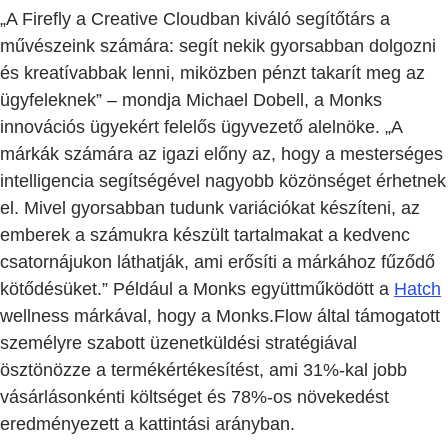
„A Firefly a Creative Cloudban kiváló segítőtárs a
művészeink számára: segít nekik gyorsabban dolgozni
és kreatívabbak lenni, miközben pénzt takarít meg az
ügyfeleknek” – mondja Michael Dobell, a Monks
innovációs ügyekért felelős ügyvezető alelnöke. „A
márkák számára az igazi előny az, hogy a mesterséges
intelligencia segítségével nagyobb közönséget érhetnek
el. Mivel gyorsabban tudunk variációkat készíteni, az
emberek a számukra készült tartalmakat a kedvenc
csatornájukon láthatják, ami erősíti a márkához fűződő
kötődésüket.” Például a Monks együttműködött a
Hatch
wellness márkával, hogy a Monks.Flow által támogatott
személyre szabott üzenetküldési stratégiával
ösztönözze a termékértékesítést, ami 31%-kal jobb
vásárlásonkénti költséget és 78%-os növekedést
eredményezett a kattintási arányban.