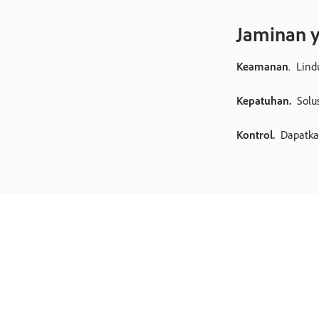
Jaminan y
Keamanan
. Lin
Kepatuhan.
Solus
Kontrol.
Dapatkan