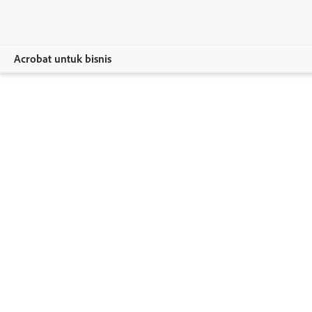
Acrobat untuk bisnis
Selengkapnya
Produk
Solusi
Sumber Daya
Untuk admin
Bandingkan paket
Hubungi Bagian Penjualan