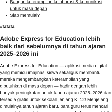
Bangun keterampilan kolaborasi & komunikasi
untuk masa depan
Siap memulai?
#fafafa
Adobe Express for Education lebih
baik dari sebelumnya di tahun ajaran
2025–2026 ini
Adobe Express for Education — aplikasi media digital
yang memicu imajinasi siswa sekaligus membantu
mereka mengembangkan keterampilan yang
dibutuhkan di masa depan — hadir dengan lebih
banyak peningkatan untuk tahun ajaran 2025–2026 dan
tersedia gratis untuk sekolah jenjang K–12! Menjelang
dimulainya tahun ajaran baru, para guru terus mencari