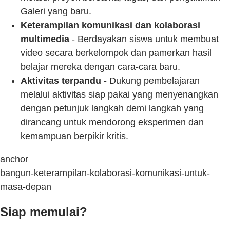
Galeri yang baru.
Keterampilan komunikasi dan kolaborasi
multimedia
- Berdayakan siswa untuk membuat
video secara berkelompok dan pamerkan hasil
belajar mereka dengan cara-cara baru.
Aktivitas terpandu
- Dukung pembelajaran
melalui aktivitas siap pakai yang menyenangkan
dengan petunjuk langkah demi langkah yang
dirancang untuk mendorong eksperimen dan
kemampuan berpikir kritis.
anchor
bangun-keterampilan-kolaborasi-komunikasi-untuk-
masa-depan
Siap memulai?