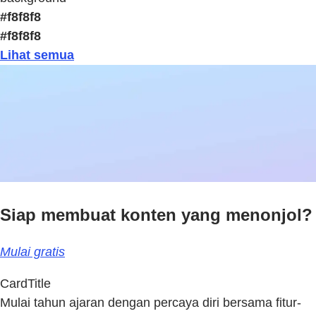
#f8f8f8
#f8f8f8
Lihat semua
Siap membuat konten yang menonjol?
Mulai gratis
CardTitle
Mulai tahun ajaran dengan percaya diri bersama fitur-