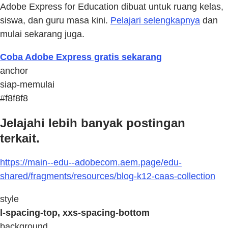
Adobe Express for Education dibuat untuk ruang kelas,
siswa, dan guru masa kini.
Pelajari selengkapnya
dan
mulai sekarang juga.
Coba Adobe Express gratis sekarang
anchor
siap-memulai
#f8f8f8
Jelajahi lebih banyak postingan
terkait.
https://main--edu--adobecom.aem.page/edu-
shared/fragments/resources/blog-k12-caas-collection
style
l-spacing-top, xxs-spacing-bottom
background