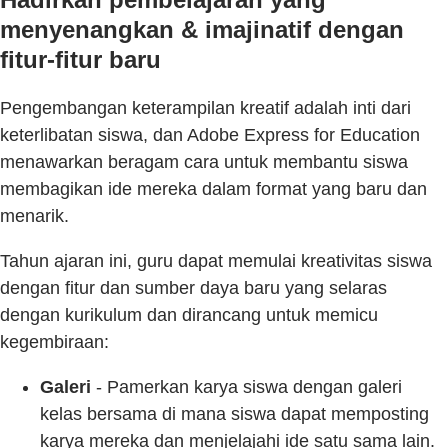
menyenangkan & imajinatif dengan
fitur-fitur baru
Pengembangan keterampilan kreatif adalah inti dari
keterlibatan siswa, dan Adobe Express for Education
menawarkan beragam cara untuk membantu siswa
membagikan ide mereka dalam format yang baru dan
menarik.
Tahun ajaran ini, guru dapat memulai kreativitas siswa
dengan fitur dan sumber daya baru yang selaras
dengan kurikulum dan dirancang untuk memicu
kegembiraan:
Galeri
- Pamerkan karya siswa dengan galeri
kelas bersama di mana siswa dapat memposting
karya mereka dan menjelajahi ide satu sama lain.