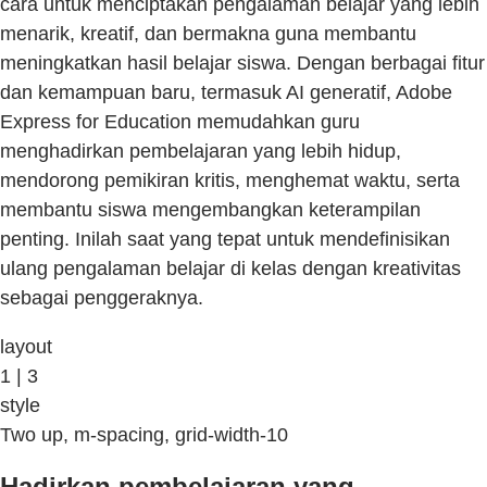
cara untuk menciptakan pengalaman belajar yang lebih
menarik, kreatif, dan bermakna guna membantu
meningkatkan hasil belajar siswa. Dengan berbagai fitur
dan kemampuan baru, termasuk AI generatif, Adobe
Express for Education memudahkan guru
menghadirkan pembelajaran yang lebih hidup,
mendorong pemikiran kritis, menghemat waktu, serta
membantu siswa mengembangkan keterampilan
penting. Inilah saat yang tepat untuk mendefinisikan
ulang pengalaman belajar di kelas dengan kreativitas
sebagai penggeraknya.
layout
1 | 3
style
Two up, m-spacing, grid-width-10
Hadirkan pembelajaran yang