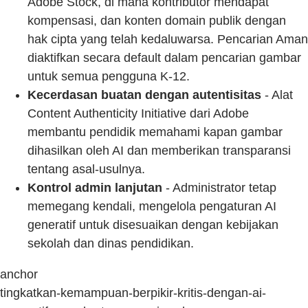
Adobe Stock, di mana kontributor mendapat
kompensasi, dan konten domain publik dengan
hak cipta yang telah kedaluwarsa. Pencarian Aman
diaktifkan secara default dalam pencarian gambar
untuk semua pengguna K-12.
Kecerdasan buatan dengan autentisitas
- Alat
Content Authenticity Initiative dari Adobe
membantu pendidik memahami kapan gambar
dihasilkan oleh AI dan memberikan transparansi
tentang asal-usulnya.
Kontrol admin lanjutan
- Administrator tetap
memegang kendali, mengelola pengaturan AI
generatif untuk disesuaikan dengan kebijakan
sekolah dan dinas pendidikan.
anchor
tingkatkan-kemampuan-berpikir-kritis-dengan-ai-