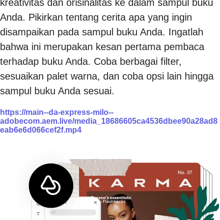
kreativitas dan orisinalitas ke dalam sampul buku
Anda. Pikirkan tentang cerita apa yang ingin
disampaikan pada sampul buku Anda. Ingatlah
bahwa ini merupakan kesan pertama pembaca
terhadap buku Anda. Coba berbagai filter,
sesuaikan palet warna, dan coba opsi lain hingga
sampul buku Anda sesuai.
https://main--da-express-milo--
adobecom.aem.live/media_18686605ca4536dbee90a28ad8
eab6e6d066cef2f.mp4