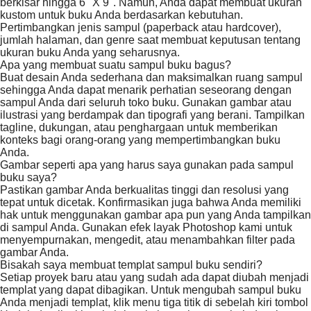
berkisar hingga 6" X 9". Namun, Anda dapat membuat ukuran
kustom untuk buku Anda berdasarkan kebutuhan.
Pertimbangkan jenis sampul (paperback atau hardcover),
jumlah halaman, dan genre saat membuat keputusan tentang
ukuran buku Anda yang seharusnya.
Apa yang membuat suatu sampul buku bagus?
Buat desain Anda sederhana dan maksimalkan ruang sampul
sehingga Anda dapat menarik perhatian seseorang dengan
sampul Anda dari seluruh toko buku. Gunakan gambar atau
ilustrasi yang berdampak dan tipografi yang berani. Tampilkan
tagline, dukungan, atau penghargaan untuk memberikan
konteks bagi orang-orang yang mempertimbangkan buku
Anda.
Gambar seperti apa yang harus saya gunakan pada sampul
buku saya?
Pastikan gambar Anda berkualitas tinggi dan resolusi yang
tepat untuk dicetak. Konfirmasikan juga bahwa Anda memiliki
hak untuk menggunakan gambar apa pun yang Anda tampilkan
di sampul Anda. Gunakan efek layak Photoshop kami untuk
menyempurnakan, mengedit, atau menambahkan filter pada
gambar Anda.
Bisakah saya membuat templat sampul buku sendiri?
Setiap proyek baru atau yang sudah ada dapat diubah menjadi
templat yang dapat dibagikan. Untuk mengubah sampul buku
Anda menjadi templat, klik menu tiga titik di sebelah kiri tombol