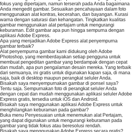
fokus yang dipertajam, namun terserah pada Anda bagaimana
Anda mengedit gambar. Sesuaikan pencahayaan dalam foto
menggunakan alat kontras, kecerahan, dan bayangan. Kurasi
warna dengan saturasi dan kehangatan. Tingkatkan kualitas
gambar menggunakan alat pertajam untuk mengurangi
keburaman. Edit gambar apa pun hingga sempurna dengan
aplikasi Adobe Express.
Apa yang menjadikan Adobe Express alat penyempurna
gambar terbaik?
Alat penyempurna gambar kami didukung oleh Adobe
Photoshop, yang memberdayakan setiap pengguna untuk
membuat pengeditan gambar yang berdampak dengan cepat
dan mudah, apa pun pengalaman desain mereka. Yang terbaik
dari semuanya, ini gratis untuk digunakan kapan saja, di mana
saja, baik di desktop maupun perangkat seluler Anda.
Bisakah saya menyempurnakan gambar di ponsel saya?
Tentu saja. Sempurnakan foto di perangkat seluler Anda
dengan cepat dan mudah menggunakan aplikasi seluler Adobe
Express gratis, tersedia untuk iOS dan Android.
Bisakah saya menggunakan aplikasi Adobe Express untuk
menghilangkan keburaman pada gambar?
Buka menu Penyesuaian untuk menemukan alat Pertajam,
yang dapat digunakan untuk mengurangi keburaman pada
gambar yang tidak fokus atau beresolusi rendah.
Bisakah saya menggunakan Adobe Express secara gratis?