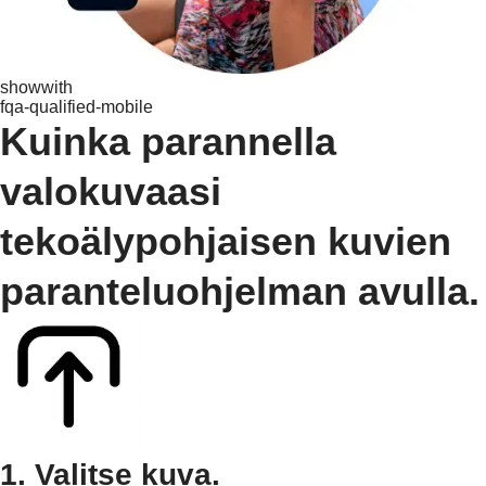
showwith
fqa-qualified-mobile
Kuinka parannella
valokuvaasi
tekoälypohjaisen kuvien
paranteluohjelman avulla.
1. Valitse kuva.