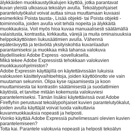
älykkäiden muokkaustyökalujen käyttöä, jotka parantavat
kuvan yleistä ulkoasua tekoälyn avulla. Tekoälypohjaiset
parantelutyökalut voivat auttaa sinua muuttamaan kuvaasi
esimerkiksi Poista tausta-, Lisää objekti- tai Poista objekti -
toiminnoilla, joiden avulla voit tehdä nopeita ja älykkäitä
muokkauksia. Voit myös hioa kuvaa manuaalisesti säätämällä
valaistusta, kontrastia, kirkkautta, värejä ja muita ominaisuuksia
helppokäyttöisten liukusäätimien avulla. Vähennä
epäterävyyttä ja terävöitä yksityiskohtia kuvanlaadun
parantamiseksi ja muokkaa mikä tahansa valokuva
täydelliseksi Adobe Express -sovelluksella.
Mikä tekee Adobe Expressistä tehokkaan valokuvien
muokkausohjelmiston?
Adobe Expressin käyttäjillä on käytettävissään lukuisia
valokuvien käsittelyvaihtoehtoja, joiden käyttöönotto vie vain
muutaman sekunnin. Olipa kyse rajaamisesta ja koon
muuttamisesta tai kontrastin säätämisestä ja suodattimien
käytöstä, et tarvitse mitään kokemusta valokuviesi
parantelemiseksi. Tämän lisäksi käytettävissä ovat Adobe
Fireflyhin perustuvat tekoälypohjaiset kuvien parantelutyökalut,
joiden avulla käyttäjät voivat luoda vaikuttavia
kuvanmuokkauksia nopeasti ja helposti.
Voinko käyttää Adobe Expressiä puhelimessani olevien kuvien
parantelemiseen?
Totta kai. Parantele valokuvia nopeasti ja helposti tekoälyn