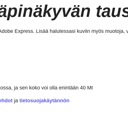
läpinäkyvän tau
 Adobe Express. Lisää halutessasi kuviin myös muotoja, vä
sa, ja sen koko voi olla enintään 40 Mt
ehdot
ja
tietosuojakäytännön