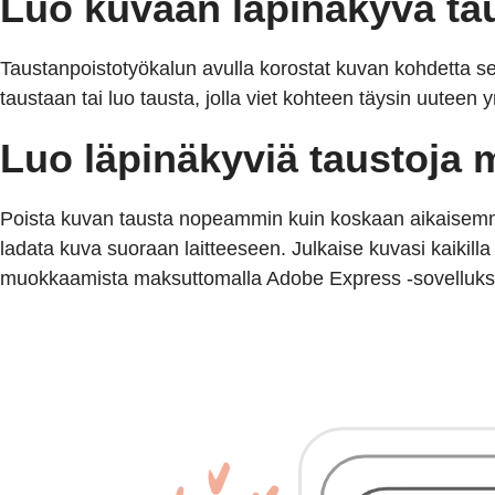
Luo kuvaan läpinäkyvä ta
Taustanpoistotyökalun avulla korostat kuvan kohdetta sekä
taustaan tai luo tausta, jolla viet kohteen täysin uuteen 
Luo läpinäkyviä taustoja 
Poista kuvan tausta nopeammin kuin koskaan aikaisemmin
ladata kuva suoraan laitteeseen. Julkaise kuvasi kaikilla 
muokkaamista maksuttomalla Adobe Express -sovellukse