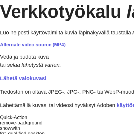
Verkkotyökalu
Luo helposti käyttövalmiita kuvia läpinäkyvällä taustalla
Alternate video source (MP4)
Vedä ja pudota kuva
tai
selaa lähetystä varten.
Lähetä valokuvasi
Tiedoston on oltava JPEG-, JPG-, PNG- tai WebP-muodos
Lähettämällä kuvasi tai videosi hyväksyt Adoben
käyttö
Quick-Action
remove-background
showwith
fqa-qualified-desktop