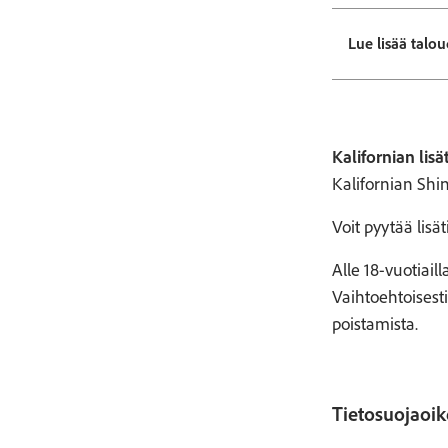
Lue lisää talou
Kalifornian lisä
Kalifornian Shin
Voit pyytää lis
Alle 18-vuotiail
Vaihtoehtoisesti
poistamista.
Tietosuojaoik