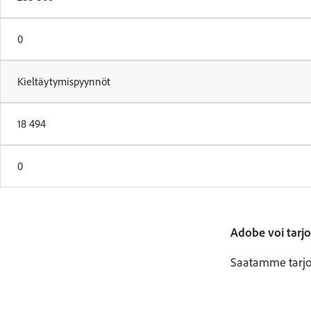
0
Kieltäytymispyynnöt
18 494
0
Adobe voi tarjo
Saatamme tarjot