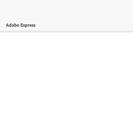
Adobe Express
Overview
Luonti
Muokkaus
Yritykset
Opetussektori
Jäsenyydet