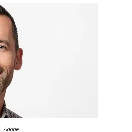
בריאן יונסרוד – מנהל החטיבה ללמידה וקידום במגזר החינוך, Adobe