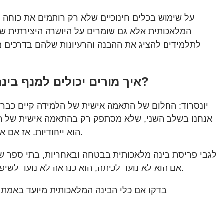
המלאכותית אלא גם שומרים על היושרה היצירתית של
לתלמידים להציג את ההבנה והרעיונות שלהם בדרכים מ
EdSurge: איך מורים יכולים למנף בינה מלאכותית בצורה בטוחה ואחראית כדי ליצור למידה מותאמת אישית יותר?
יונסרוד: החלום של התאמה אישית של הלמידה קיים כבר ע
אנחנו בשלב השני, שלא מסתפק רק בהתאמה אישית של התו
הוא ייחודיות. אז אם אנחנו רוצים שהתלמידים יחשבו בצורה יצירתית, אז 30 מטלות שמבוצעות על ידי 30 תלמידים שונים צריכות להיראות אחרת.
לגבי פריסת בינה מלאכותית בבטחה ובאחריות, בתי ספר שמ
אם הוא לא נועד לכיתה, הוא כנראה לא נועד לשיפור הלמידה. הוא לא בהכרח יכלול את החלקים הפדגוגיים או הנגישות ושילובי הטכנולוגיה החינוכית האחרים שאתם צריכים.