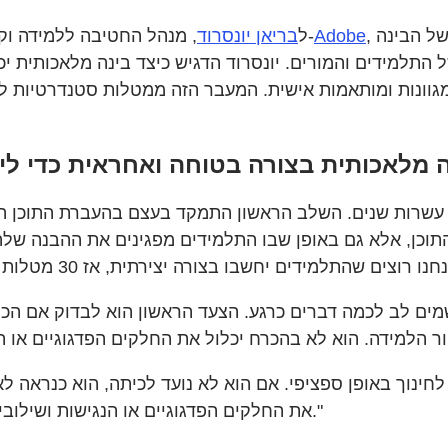
, על שימוש בכלים חינוכיים שלא רק רותמים את כוחה של הבינה
Adobe
, מנהל החטיבה ללמידה וקידום במגזר החינוך ב-
לאחרונה התקיימה שיחה בין EdSurge ל
בריאן יונסרוד
 התלמידים והמורים. יונסרוד הדגיש כיצד בינה מלאכותית 
גוונות ומותאמות אישית. המעבר הזה ממטלות סטנדרטיות לפ
שרות שנים. השלב הראשון התמקד בעצם בהעברת התוכן הנכון
כן, אלא גם באופן שבו התלמידים מפגינים את ההבנה שלהם
ים לב לכמה דברים כרגע. הצעד הראשון הוא לבדוק אם הכלי
את החלקים הפדגוגיים או הנגישות ושילובי הטכנולוגיה החינוכית האחרים שאתם צריכים."