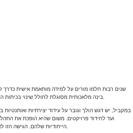
שנים רבות חלמו מורים על למידה מותאמת אישית כדרך לה
בינה מלאכותית מסוגלת לחולל שינוי בכיתות הלימוד באמצעות חוויות למידה מותאמות אישית שמתיישרות עם החוזקות, התחומי העניין והצרכים הלימודיים של כל תלמיד.
במקביל, יש דגש הולך וגובר על עידוד יצירתיות ואותנטיות
ועד לחידוד פרויקטים. משום שהיא הופכת את התהלי
הייחודיות שלהם. הגישה הזו לא רק מגבירה את המעורבות, אלא גם מכינה את התלמידים לעתיד שבו חשיבה יצירתית ופתרון בעיות הם כישורים הכרחיים.