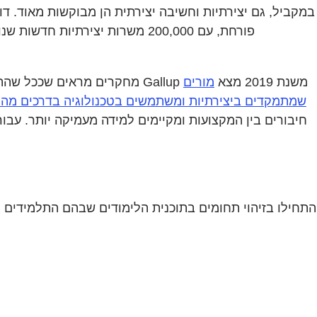
במקביל, גם יצירתיות וחשיבה יצירתית הן מבוקשות מאוד. דוח עתיד המשרות לשנת 2023
מחקרים מראים שככל שהתלמידים יכולים ליצור יותר, כך הם משגשגים יותר. ובינה מלאכותית פותחת הזדמנויות נוספות ליצירה מצד התלמידים. דוח Gallup משנת 2019 מצא
מורים
שמתמקדים ביצירתיות ומשתמשים בטכנולוגיה בדרכים מהפ
חיבורים בין המקצועות ומקיימים למידה מעמיקה יותר. עב
התחילו בזיהוי תחומים בתוכנית הלימודים שבהם התלמידים צ