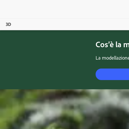
3D
Cos’è la 
Panoramica
Prodotti
La modellazione 
Magazine
Community
Formazione e supporto