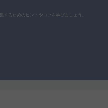
集する
ための
ヒントや
コツを
学びましょう。