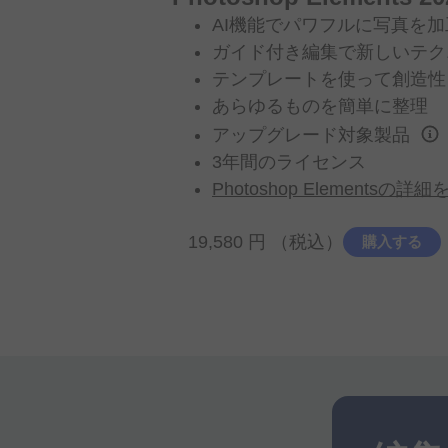
AI機能で
パワフルに
写真を
加
ガイド
付き編集で
新しい
テク
テンプレートを
使って
創造性
あらゆる
ものを
簡単に
整理
アップグレード
対象製品
3年間の
ライセンス
Photoshop Elementsの
詳細
19,580
円
（税込）
購入する