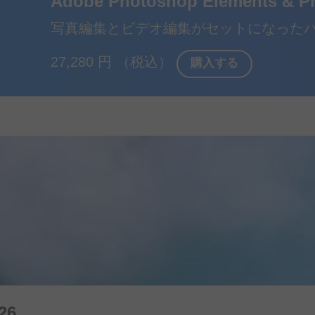
Adobe Photoshop Elements & Pr
写真編集と
ビデオ
編集が
セットに
なった
27,280
円
（税込）
購入する
26