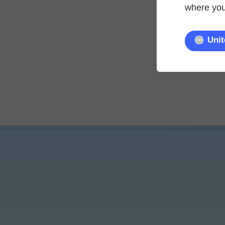
where you'
Unit