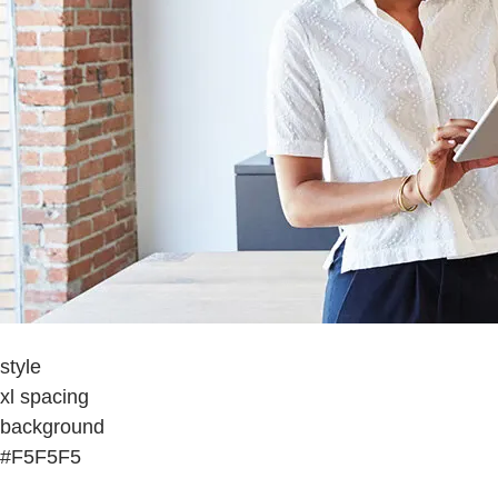
style
xl spacing
background
#F5F5F5